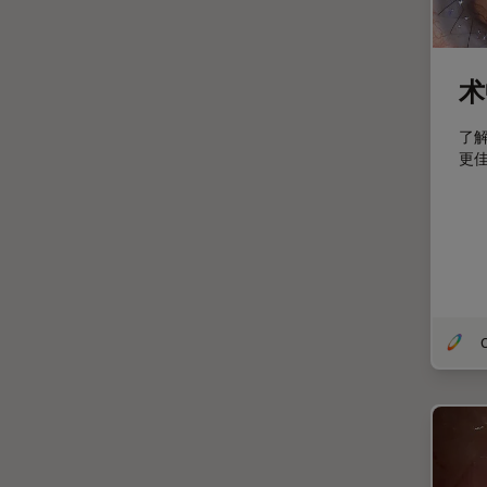
妇科和泌尿外科
定量成像
宽场显微镜
术
工业和制造业
了
帝国成像中心
更
应用说明
微分干涉显微镜
微电子技术
扫描电镜
摄像头
O
教育
数值孔径
数码显微镜