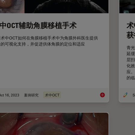
中OCT辅助角膜移植手术
术
获
解术中OCT如何在角膜移植手术中为角膜外科医生提供
佳的可视化支持，并促进供体角膜的定位和适应
青光
延缓
层扫
化效
应。
的临
ct 16, 2023
案例研究
术中OCT
S
术中OCT辅助角膜移