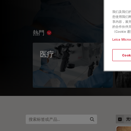
我们及我们的
您使用我们
享内容，展开
的合作伙伴共
熱門
《Cooki
Show subnavigation
Leica Micro
医疗
眼
Cook
光