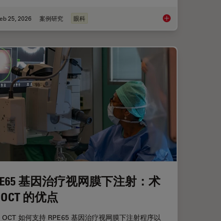
eb 25, 2026
案例研究
眼科
移植
术中OCT引导的青光
PE65 基因治疗视网膜下注射：术
 OCT 的优点
 OCT 如何支持 RPE65 基因治疗视网膜下注射程序以