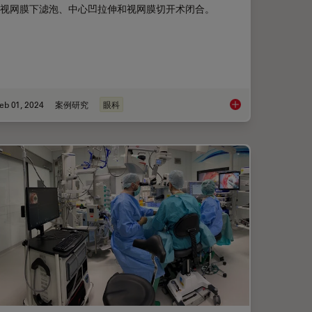
视网膜下滤泡、中心凹拉伸和视网膜切开术闭合。
eb 01, 2024
案例研究
眼科
何影响角膜手术的精确性？
RPE65 基因治疗视网