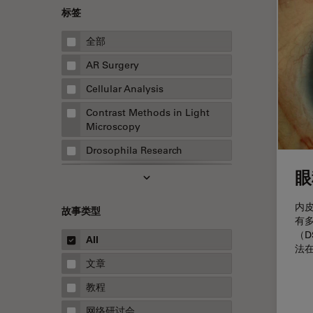
标签
全部
AR Surgery
Cellular Analysis
Contrast Methods in Light
Microscopy
Drosophila Research
眼
EMBL 成像中心
EM样品制备
内
故事类型
有
F-技术
（D
All
FluoSync
法
文章
HyD检测器（磷砷化镓混合检测
器）
教程
Inverted Microscopy
网络研讨会