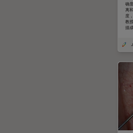
确
低温电子显微镜
离
度
体视显微镜
教
偏光
描
先进显微镜技术
J
光学
光学显微镜
光学相干断层扫描成像 (OCT)
光片显微镜
光电联用
免疫荧光
全内反射荧光技术
共聚焦显微镜
冷冻蚀刻荧光漂白恢复