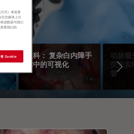
系方式）来改善
在社交媒体上分
意将该数据与我们
请查看我们的
镜
眼科： 复杂白内障手
动脉瘤
 Cookie
术中的可视化
荧光实
Ne
管