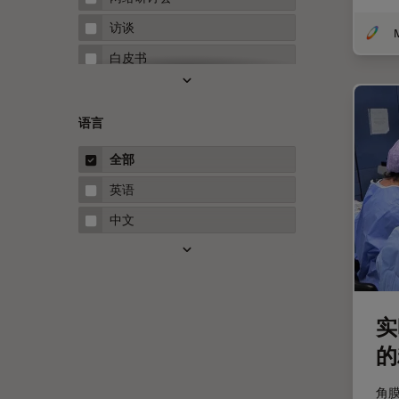
Microhub成像
访谈
Neuro-Oncology
白皮书
Neurovascular Surgery
案例研究
Red Reflex
概述
语言
Service
指南
全部
STELLARIS 功能
英语
THUNDER成像
中文
Upright Microscopy
三维成像
临床病理学
实
人体工程学
的
人工智能
低温扫描电镜
角