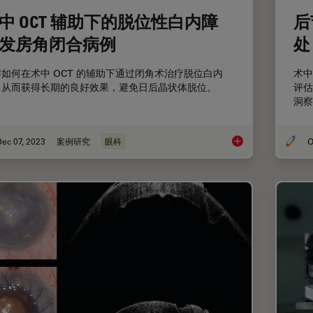
中 OCT 辅助下的脱位性白内障
后
发房角闭合病例
处
如何在术中 OCT 的辅助下通过闭角术治疗脱位白内
术中
，从而获得长期的良好效果，避免日后晶状体脱位。
评估
洞察
ec 07, 2023
案例研究
眼科
O
术中 OCT 辅助下