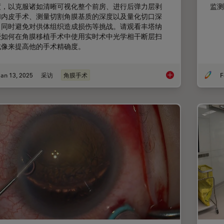
度，以克服诸如清晰可视化整个前房、进行后弹力层剥
监测
和内皮手术、测量切割角膜基质的深度以及量化切口深
，同时避免对供体组织造成损伤等挑战。请观看丰塔纳
授如何在角膜移植手术中使用实时术中光学相干断层扫
成像来提高他的手术精确度。
an 13, 2025
采访
角膜手术
F
实时 OCT 成像如