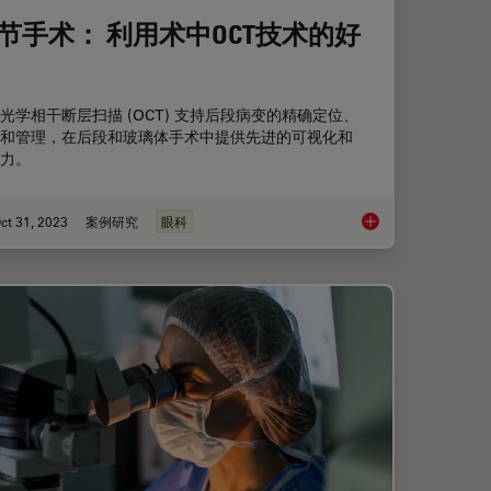
节手术： 利用术中OCT技术的好
光学相干断层扫描 (OCT) 支持后段病变的精确定位、
和管理，在后段和玻璃体手术中提供先进的可视化和
力。
ct 31, 2023
案例研究
眼科
的脱位性白内障继发房角闭合病例
后节手术： 利用术中