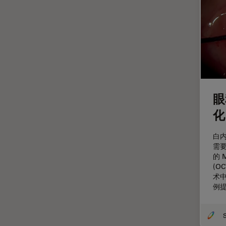
整形外科
斑马鱼研究
无标签
旧金山创新中心
显微外科
显微镜基础知识
眼
显微镜成像软件
化
景深
白
暗场显微镜
需要，
术中OCT
的 
(O
材料科学与分析
术
例
染色
样品制备
检验用显微镜