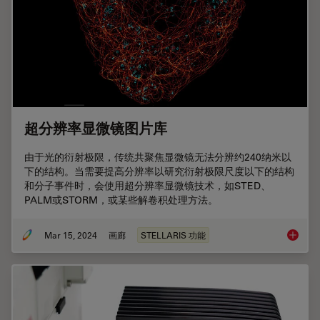
超分辨率显微镜图片库
由于光的衍射极限，传统共聚焦显微镜无法分辨约240纳米以
下的结构。当需要提高分辨率以研究衍射极限尺度以下的结构
和分子事件时，会使用超分辨率显微镜技术，如STED、
PALM或STORM，或某些解卷积处理方法。
Mar 15, 2024
画廊
STELLARIS 功能
超分辨