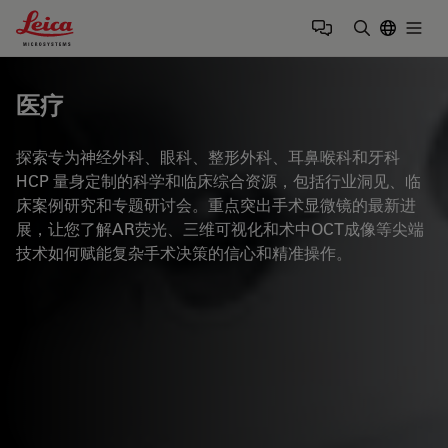
Leica Microsystems Logo
Togg
输入搜索词
医疗
探索专为神经外科、眼科、整形外科、耳鼻喉科和牙科
HCP 量身定制的科学和临床综合资源，包括行业洞见、临
床案例研究和专题研讨会。重点突出手术显微镜的最新进
展，让您了解AR荧光、三维可视化和术中OCT成像等尖端
技术如何赋能复杂手术决策的信心和精准操作。