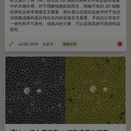
本文探讨了AI（AI）在优化 2D 细胞培养研究中转染效率测量
中的关键作用。对于理解细胞机制而言，精确可靠的 2D 细胞
培养转染效率测量至关重要。靶向蛋白的高转染效率对于包括
活细胞成像和蛋白纯化在内的实验至关重要。手动估计存在不
一致性和不可靠性。借助AI的力量，可以实现高效可靠的转染
研究。
Jul 26, 2024
白皮书：
细胞培养
利用AI