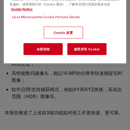
意偏好。请查看我们的《Cookie 通知》，了解有关我们实践的更多信息
用于显微镜操作和数据分析的软件非常直观；
Cookie Notice
支持高效、简单地变更整个范围内的放大倍率（12×到
Leica Microsystems Cookie Partners Details
2,350×）;
编码重要参数（自动跟踪与存储），例如载物台、光
Cookie 设置
学、照明及摄像头设置，以便随时快速调用；
镜头倾斜及样品旋转方便快捷；
全部拒绝
接受所有 Cookie
集成LED（发光二极管）环形灯与同轴照明，可呈现多
种对比度；
高性能数码摄像头，能以10 MP的分辨率快速捕捉实时
图像；
软件启用/支持捕获模式，例如XY和XYZ拼接，高动态
范围（HDR）图像等。
本报告阐述了上述前3项功能如何使工作更快捷、更可靠。