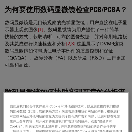
为何要使用数码显微镜检查PCB/PCBA？
数码显微镜是无目镜观察的光学显微镜；用户直接在电子显
示器上观察图像
[1]
。数码显微镜为用户提供了一种简单、
快捷的方式，获取清晰、可靠的图像数据，并对印刷电路板
及其总成进行快速检查和分析
[2,3]
.这里展示了DVM6这类
数码显微镜如何帮助让电子零部件的质量控制和保证
（QC/QA）、故障分析（FA）以及研发（R&D）工作更加
可靠和高效。
数码显微镜如何协助实现可靠的分析流
程并提升工作效率？
我们及我们的合作伙伴使用 Cookie 和其他跟踪技术，以及您直接向我们提供
的部分数据（比如，您的联系方式）来改善您使用我们网站的体验，根据您针
DVM6数码显微镜拥有多种强大功能，不仅使用方便，还能
对这些网站及其他网站的交互为您提供个性化的广告和内容，让您可以在社交
提升QC、FA以及研发工作的效率：
媒体上分享内容，展开分析并衡量我们广告活动的效果。点击“接受所有
Cookie”，即表示您同意上述内容，并同意将该数据与我们的合作伙伴共享
（链接见下方）。您可以随时在我们网站底部的“Cookie 设置”部分更改您的同