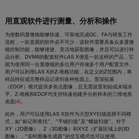
用直观软件进行测量、分析和操作
为使数码显微镜能够快速、可靠地完成QC、FA与研发工作
流程，一款直观的软件必不可少：该软件需要具备众多显微
镜控制功能，能够便捷、灵活地获取图像，并且可以进行样
品分析。DVM6的配套软件LAS X便是一款这样的产品，它
能为使用同一台显微镜的多位用户存储多个用户配置文件。
用户可以利用LAS X的Z-堆栈功能，在定义的Z范围内，将
样品特征或完整样品记录到各种焦面上。景深拓展
（EDOF）模式提供多焦点图像，且无需设置初始或末端水
平。Z-堆栈和EDOF均支持快速创建并分析样本的三维地形
表面
[4]
。
此外，用户可以使用LAS X软件为大型XY扫描选择不同模
式，如“标记和查找”、“平铺扫描”及“螺旋扫描”。对于
XY（2D图像）、Z（3D图像）和XYZ（扩展区域上的3D
图像），“实时图像生成器”的交互模式也可以使用。