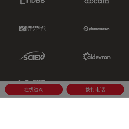
Molecular Devices Link
Phenomenex L
Sciex Link
Aldevron Link
IDT Link
在线咨询
拨打电话