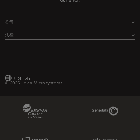
公司
法律
US
|
zh
© 2026 Leica Microsystems
Beckman Coulter Link
Genedata Link
IDBS Link
Abcam Limited