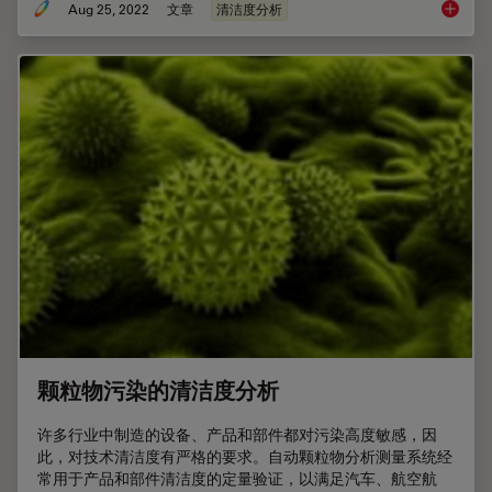
Aug 25, 2022
文章
清洁度分析
选择清
颗粒物污染的清洁度分析
许多行业中制造的设备、产品和部件都对污染高度敏感，因
此，对技术清洁度有严格的要求。自动颗粒物分析测量系统经
常用于产品和部件清洁度的定量验证，以满足汽车、航空航