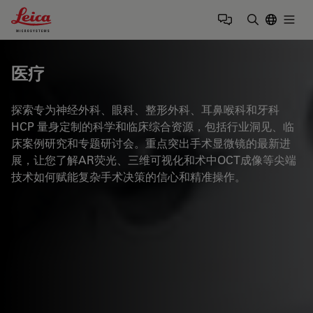
Leica Microsystems Logo
Togg
输入搜索词
医疗
探索专为神经外科、眼科、整形外科、耳鼻喉科和牙科
HCP 量身定制的科学和临床综合资源，包括行业洞见、临
床案例研究和专题研讨会。重点突出手术显微镜的最新进
展，让您了解AR荧光、三维可视化和术中OCT成像等尖端
技术如何赋能复杂手术决策的信心和精准操作。