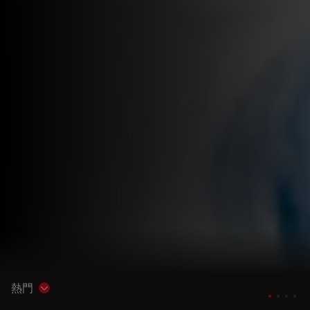
熱門
Show subnavigation