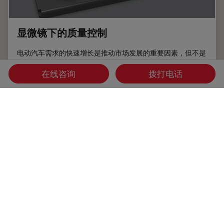
显微镜下的质量控制
电动汽车需求的快速增长是推动市场发展的重要因素，但不是
唯一因素，其他因素包括可再生能源装置日益普及（如光伏
板），各种医疗设备广泛采用锂离子电池，以及便携式消费电
在线咨询
拨打电话
子产品的市场逐步扩大。
Jul 06, 2022
文章
清洁度分析
显微镜