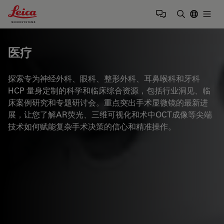
Leica Microsystems Logo
Togg
输入搜索词
医疗
探索专为神经外科、眼科、整形外科、耳鼻喉科和牙科
HCP 量身定制的科学和临床综合资源，包括行业洞见、临
床案例研究和专题研讨会。重点突出手术显微镜的最新进
展，让您了解AR荧光、三维可视化和术中OCT成像等尖端
技术如何赋能复杂手术决策的信心和精准操作。