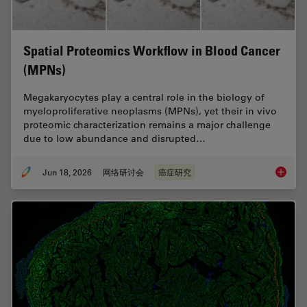
Spatial Proteomics Workflow in Blood Cancer
(MPNs)
Megakaryocytes play a central role in the biology of
myeloproliferative neoplasms (MPNs), yet their in vivo
proteomic characterization remains a major challenge
due to low abundance and disrupted…
Jun 18, 2026
网络研讨会
癌症研究
Spatial