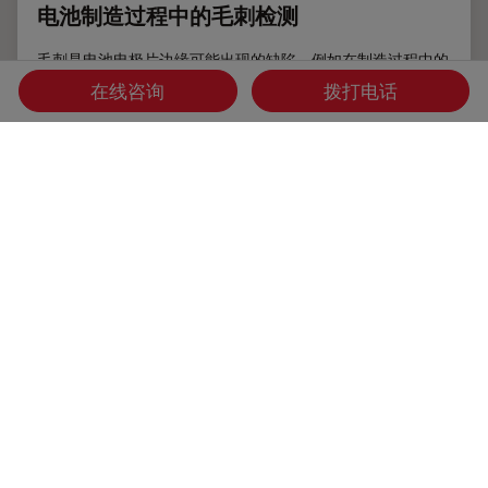
电池制造过程中的毛刺检测
毛刺是电池电极片边缘可能出现的缺陷，例如在制造过程中的
分切环节。它们可能会因诸如短路等故障导致电池性能下降，
在线咨询
拨打电话
并引发安全和可靠性问题。毛刺检测是电池生产质量控制的重
要部分，对于生产具有可靠性能和寿命的电池至关重要。通过
适当照明的光学显微镜可以在生产过程的关键步骤中快速可靠
地对电极上的毛刺进行视觉检测。
Feb 12, 2026
白皮书：
电子器件横截面分析
电池制