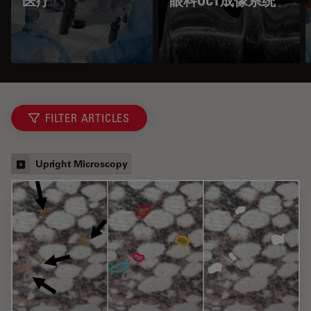
医疗
眼科OCT成像系统
FILTER ARTICLES
Upright Microscopy