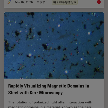
Mar 02, 2026
白皮书：
电子和半导体行业
晶圆表
Rapidly Visualizing Magnetic Domains in
Steel with Kerr Microscopy
The rotation of polarized light after interaction with
magnetic domains in a material, known as the Kerr