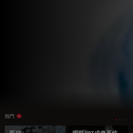
熱門
Show subnavigation