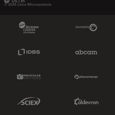
US
|
zh
© 2026 Leica Microsystems
Beckman Coulter Link
Genedata Link
IDBS Link
Abcam Limited
Molecular Devices Link
Phenomenex L
Sciex Link
Aldevron Link