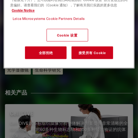
意偏好。请查看我们的《Cookie 通知》，了解有关我们实践的更多信息
Cookie Notice
Michael Smith , Ph.D.
Leica Microsystems Cookie Partners Details
Leica Microsystems
Cookie 设置
标签
全部拒绝
接受所有 Cookie
空间多重检测
癌症研究
图像采集
宽场显微镜
光学显微镜
生命科学研究
相关产品
Cell DIVE
Cell DIVE超多标组织成像分析整体解决方案提供非常清晰的全
组织图像，能对60多种生物标志物和350多种经过验证的抗体
成像。