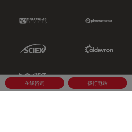
Molecular Devices Link
Phenomenex L
Sciex Link
Aldevron Link
IDT Link
在线咨询
拨打电话