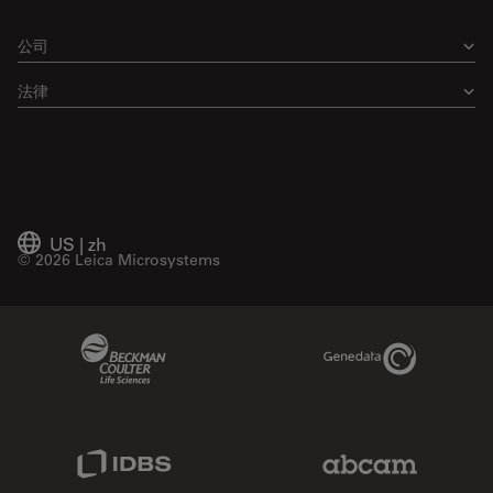
公司
法律
US
|
zh
© 2026 Leica Microsystems
Beckman Coulter Link
Genedata Link
IDBS Link
Abcam Limited