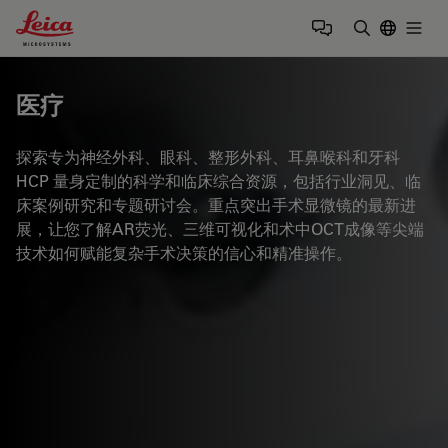
Leica Microsystems Logo
Togg
输入搜索词
医疗
探索专为神经外科、眼科、整形外科、耳鼻喉科和牙科
HCP 量身定制的科学和临床综合资源，包括行业洞见、临
床案例研究和专题研讨会。重点突出手术显微镜的最新进
展，让您了解AR荧光、三维可视化和术中OCT成像等尖端
技术如何赋能复杂手术决策的信心和精准操作。