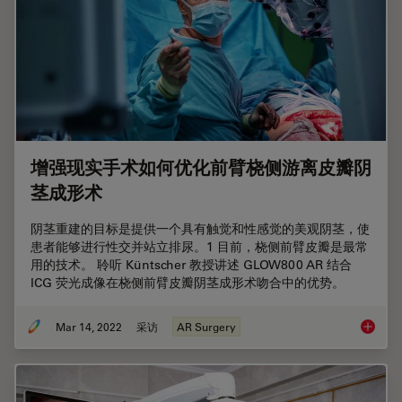
增强现实手术如何优化前臂桡侧游离皮瓣阴
茎成形术
阴茎重建的目标是提供一个具有触觉和性感觉的美观阴茎，使
患者能够进行性交并站立排尿。1 目前，桡侧前臂皮瓣是最常
用的技术。 聆听 Küntscher 教授讲述 GLOW800 AR 结合
ICG 荧光成像在桡侧前臂皮瓣阴茎成形术吻合中的优势。
Mar 14, 2022
采访
AR Surgery
增强现