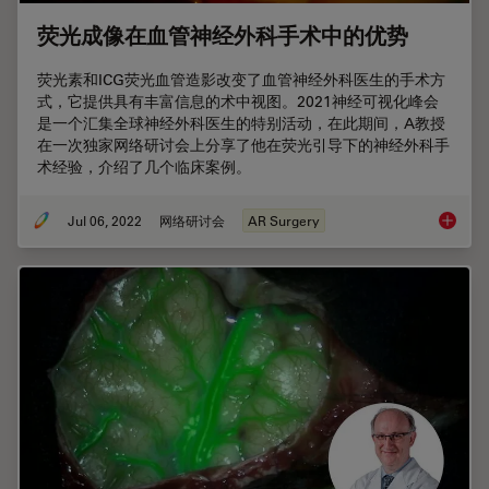
荧光成像在血管神经外科手术中的优势
荧光素和ICG荧光血管造影改变了血管神经外科医生的手术方
式，它提供具有丰富信息的术中视图。2021神经可视化峰会
是一个汇集全球神经外科医生的特别活动，在此期间，A教授
在一次独家网络研讨会上分享了他在荧光引导下的神经外科手
术经验，介绍了几个临床案例。
Jul 06, 2022
网络研讨会
AR Surgery
荧光成