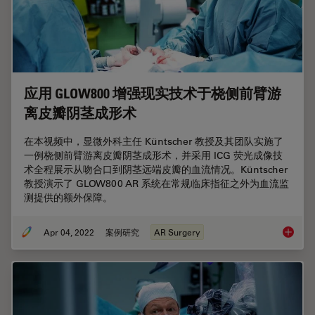
应用 GLOW800 增强现实技术于桡侧前臂游
离皮瓣阴茎成形术
在本视频中，显微外科主任 Küntscher 教授及其团队实施了
一例桡侧前臂游离皮瓣阴茎成形术，并采用 ICG 荧光成像技
术全程展示从吻合口到阴茎远端皮瓣的血流情况。Küntscher
教授演示了 GLOW800 AR 系统在常规临床指征之外为血流监
测提供的额外保障。
Apr 04, 2022
案例研究
AR Surgery
应用 G