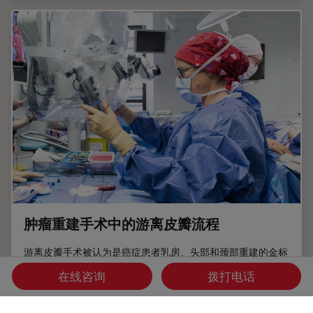
肿瘤重建手术中的游离皮瓣流程
游离皮瓣手术被认为是癌症患者乳房、头部和颈部重建的金标
准。这些手术能够实现功能和美学的康复，但相当复杂。它们
在线咨询
拨打电话
需要高水平的精确度，这要求出色的可视化。创新技术，如荧
光和增强现实，也可以支持手术室内更好的决策。