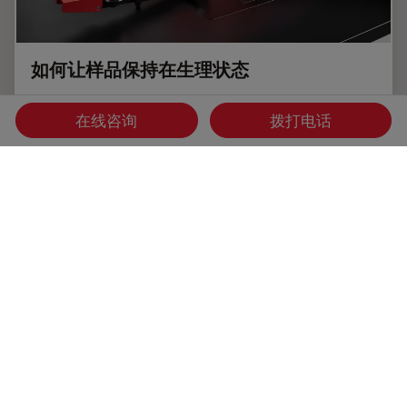
如何让样品保持在生理状态
Coral Life工作流将动态数据与最佳的样品固定方式(高压冷
在线咨询
拨打电话
冻)相结合。然而，如果您的细胞因为温度下降，或缺氧气、
二氧化碳或营养物质缺乏而受到损伤，那么再好的样品保存也
没有意义。这些因素将影响一系列的生物过程，甚至破坏原超
微结构基础，影响您的分析。
Jul 13, 2021
白皮书：
EM样品制备
如何让