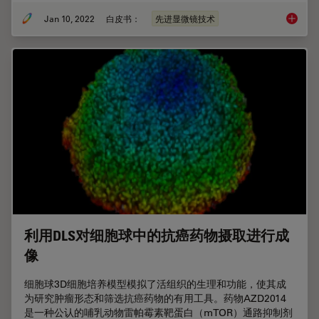
Jan 10, 2022
白皮书：
先进显微镜技术
多通道
利用DLS对细胞球中的抗癌药物摄取进行成
像
细胞球3D细胞培养模型模拟了活组织的生理和功能，使其成
为研究肿瘤形态和筛选抗癌药物的有用工具。药物AZD2014
是一种公认的哺乳动物雷帕霉素靶蛋白（mTOR）通路抑制剂