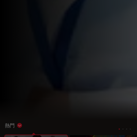
熱門
Show subnavigation