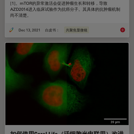
[1]。mTOR的异常激活会促进肿瘤生长和转移，导致
AZD2014进入临床试验作为抗癌分子。其具体的抗肿瘤机制
尚不清楚。
Dec 13, 2021
白皮书：
共聚焦显微镜
利用D