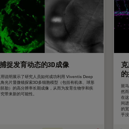
捕捉发育动态的3D成像
克
的
用说明展示了研究人员如何成功利用 Viventis Deep
视角光片显微镜探索3D多细胞模型（包括有机体、球形
斑马
和胚胎）的高分辨率长期成像，从而为发育生物学和疾
然而
研究带来新的可能性。
在这
间进
的宽
乎没