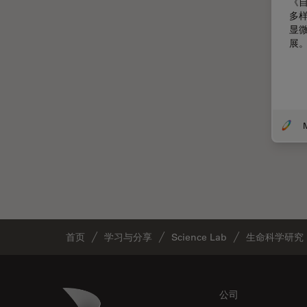
《
多样
体视显微镜
显
偏光
展
先进显微镜技术
光学
光学显微镜
光学相干断层扫描成像 (OCT)
光片显微镜
光电联用
免疫荧光
全内反射荧光技术
首页
学习与分享
Science Lab
生命科学研究
共聚焦显微镜
冷冻蚀刻荧光漂白恢复
Footer
Danaher Logo
公司
分辨率