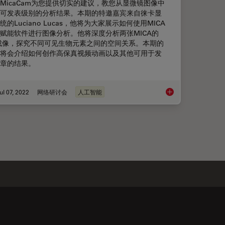
MicaCam为您提供切实的建议，教您从显微镜图像中
可发表级别的分析结果。本期的特邀嘉宾来自徕卡显
统的Luciano Lucas，他将为大家展示如何使用MICA
I赋能软件进行图像分析。他将深度分析两张MICA的
成像，探究不同可见生物元素之间的空间关系。本期的
将会介绍如何创作高保真视频动画以及其他可用于发
章的结果。
ul 07, 2022
网络研讨会
人工智能
适用于大型多细胞系统
使用Mica的人工智能