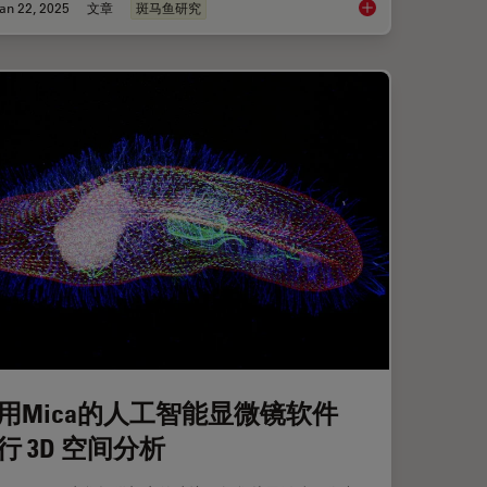
an 22, 2025
文章
斑马鱼研究
成像
克服显微镜成像移动
用Mica的人工智能显微镜软件
行 3D 空间分析