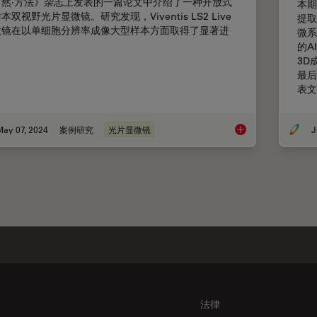
自然·方法》杂志上发表的一篇论文中介绍了一种开放式
本期
本双视野光片显微镜。研究发现，Viventis LS2 Live
提取
微镜在以单细胞分辨率成像大型样本方面取得了显著进
微系
。
的A
3D
最后
表文
May 07, 2024
案例研究
光片显微镜
J
双视野光片显微镜，
法律