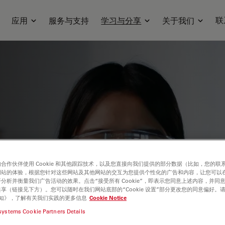
联
应用
服务与支持
学习与分享
关于我们
关于先进显微镜、成像技术、电镜样品制备
题包括细胞生物学、神经科学和癌症研究。
合作伙伴使用 Cookie 和其他跟踪技术，以及您直接向我们提供的部分数据（比如，您的联
进显微镜在各个科学领域实际应用，并了解
网站的体验，根据您针对这些网站及其他网站的交互为您提供个性化的广告和内容，让您可以
分析并衡量我们广告活动的效果。点击“接受所有 Cookie”，即表示您同意上述内容，并同
推进研究进展来赋能您的工作。
享（链接见下方）。您可以随时在我们网站底部的“Cookie 设置”部分更改您的同意偏好。
e 通知》，了解有关我们实践的更多信息
Cookie Notice
systems Cookie Partners Details