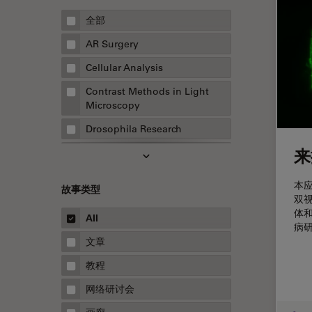
全部
AR Surgery
Cellular Analysis
Contrast Methods in Light
Microscopy
Drosophila Research
来
EMBL 成像中心
EM样品制备
本应
故事类型
双
F-技术
体
All
FluoSync
病
文章
HyD检测器（磷砷化镓混合检测
器）
教程
Inverted Microscopy
网络研讨会
Microhub成像