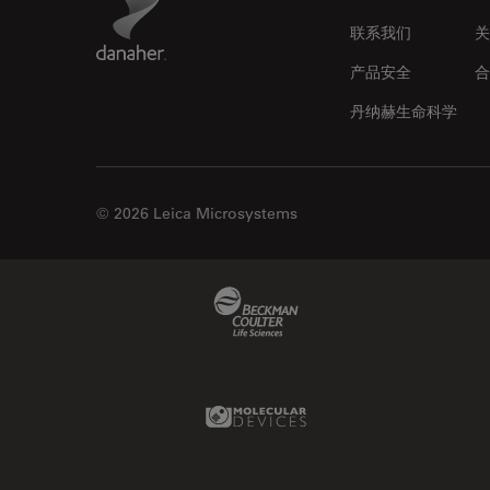
剖析
联系我们
关
医学专科
产品安全
合
印刷电路板（PCB）
丹纳赫生命科学
历史
受激发损耗技术
图像优化和解卷积
© 2026 Leica Microsystems
图像分析
图像采集
Beckman Coulter Link
基础显微镜技术
增强现实
外科显微镜
Molecular Devices Link
多光子显微镜
妇科和泌尿外科