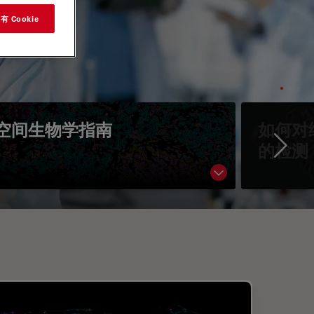
 Cookie
空间生物学指南
如何对
的检测
Ne
Show subnavigati