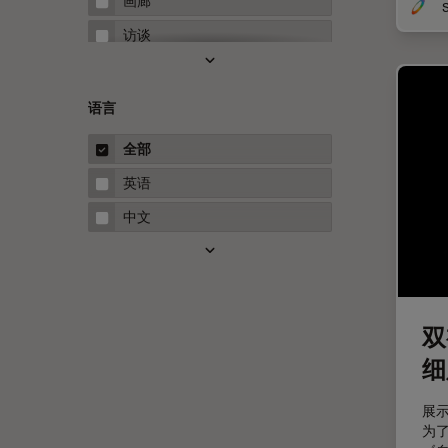
画廊
Neuro-Oncology
访谈
Neurovascular Surgery
白皮书
Red Reflex
案例研究
语言
Service
概述
全部
STELLARIS 功能
指南
英语
THUNDER成像
中文
Upright Microscopy
三维成像
临床病理学
双
人体工程学
细
人工智能
低温扫描电镜
展
为
低温电子显微镜