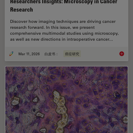
Researchers Insights: Microscopy in Cancer
Research
Discover how imaging techniques are driving cancer
research forward. In this issue, we present
comprehensive multimodal studies using microscopy,
as well as new directions in intraoperative cancer…
Mar 11, 2026
白皮书：
癌症研究
Researc