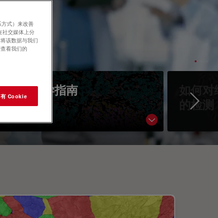
系方式）来改善
在社交媒体上分
意将该数据与我们
请查看我们的
空间生物学指南
如何对
 Cookie
的检测
Ne
Show subnavigati