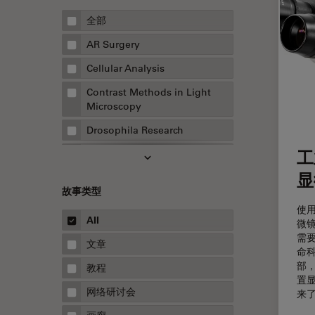
全部
AR Surgery
Cellular Analysis
Contrast Methods in Light
Microscopy
Drosophila Research
工
EMBL 成像中心
显
EM样品制备
故事类型
F-技术
使
All
微
FluoSync
需
文章
HyD检测器（磷砷化镓混合检测
命
器）
部
教程
置
Inverted Microscopy
网络研讨会
来
Microhub成像