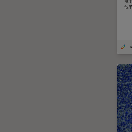
电
他
体视显微镜
偏光
先进显微镜技术
光学
光学显微镜
光学相干断层扫描成像 (OCT)
光片显微镜
光电联用
免疫荧光
全内反射荧光技术
共聚焦显微镜
冷冻蚀刻荧光漂白恢复
分辨率