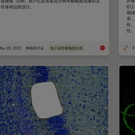
步骤
子显微镜（EM）用户以及需要高分辨率横截面成像的其
织工
半导体样品而设计。
领域
系，
性。
性。
May 25, 2023
网络研讨会
电子器件横截面分析
F
如何使用电子显微镜