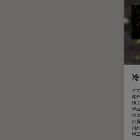
定量成像
宽场显微镜
工业和制造业
帝国成像中心
应用说明
微分干涉显微镜
微电子技术
冷
扫描电镜
摄像头
本文
此
教育
镜
蛋
数值孔径
纳
数码显微镜
位
用
整形外科
镜工