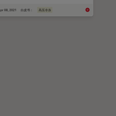
pr 08, 2021
白皮书：
高压冷冻
-CLEM）之旅
高压冷冻仪实现快速