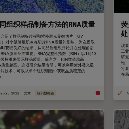
同组织样品制备方法的RNA质量
荧
处
文介绍了样品制备过程和紫外激光显微切片（UV
MD）对小鼠脑组织冷冻切片RNA质量的影响。为在提取
观看
NA时获取良好的结果，从高品质组织开始并在处理前后
工业
RNA质量至关重要。RNA完整性指数（RIN）以1到10
研究
等级标准来显示样品质量。简言之，RIN数值越高，
维、
NA质量越高。这项研究结果表明，可以利用紫外激光显
将看
切片技术，可以从单个组织细胞中获取品质稳定的
在局
A。
Sep 23, 2022
文章
解剖显微镜
N
不同组织样品制备方法