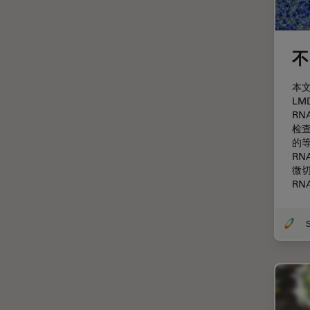
剖析
医学专科
不
印刷电路板（PCB）
历史
本
L
受激发损耗技术
R
检查
图像优化和解卷积
的
图像分析
R
微
图像采集
RN
基础显微镜技术
增强现实
外科显微镜
多光子显微镜
妇科和泌尿外科