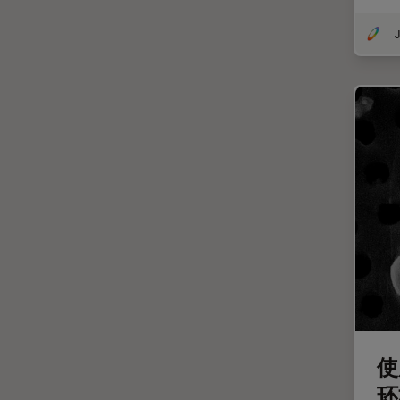
斑马鱼研究
无标签
J
旧金山创新中心
显微外科
显微镜基础知识
显微镜成像软件
景深
暗场显微镜
术中OCT
材料科学与分析
染色
样品制备
使
检验用显微镜
环
模式生物