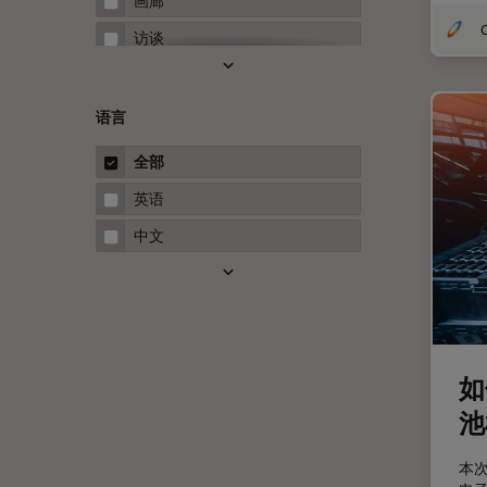
画廊
O
Neuro-Oncology
访谈
Neurovascular Surgery
白皮书
Red Reflex
案例研究
语言
Service
概述
全部
STELLARIS 功能
指南
英语
THUNDER成像
中文
Upright Microscopy
三维成像
临床病理学
人体工程学
如
人工智能
池
低温扫描电镜
本
低温电子显微镜