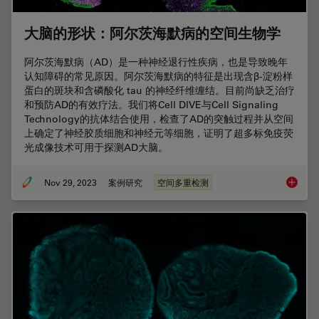
大脑的形状：阿尔茨海默病的空间生物学
阿尔茨海默病（AD）是一种神经退行性疾病，也是导致晚年
认知障碍的常见原因。阿尔茨海默病的特征是出现含β-淀粉样
蛋白的斑块和含磷酸化 tau 的神经纤维缠结。目前尚缺乏治疗
和预防AD的有效疗法。我们将Cell DIVE与Cell Signaling
Technology的抗体结合使用，检查了AD的突触过程并从空间
上确定了神经胶质细胞和神经元等细胞，证明了超多标免疫荧
光成像技术可用于探测AD大脑。
Nov 29, 2023
案例研究
空间多重检测
大脑的