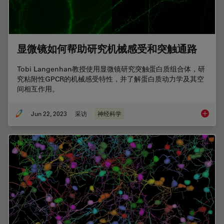
显微镜如何帮助研究机械感受和突触通路
Tobi Langenhan教授使用显微镜研究突触蛋白质组合体，研
究粘附性GPCR的机械感受特性，并了解蛋白质动力学及其空
间相互作用。
Jun 22, 2023
采访
神经科学
显微镜