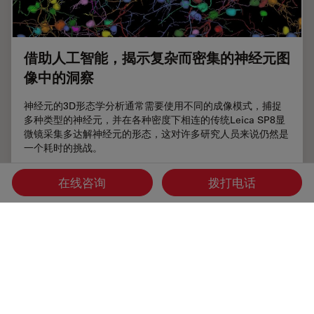
借助人工智能，揭示复杂而密集的神经元图
像中的洞察
神经元的3D形态学分析通常需要使用不同的成像模式，捕捉
多种类型的神经元，并在各种密度下相连的传统Leica SP8显
微镜采集多达解神经元的形态，这对许多研究人员来说仍然是
一个耗时的挑战。
在线咨询
拨打电话
Jun 16, 2023
网络研讨会
人工智能
借助人