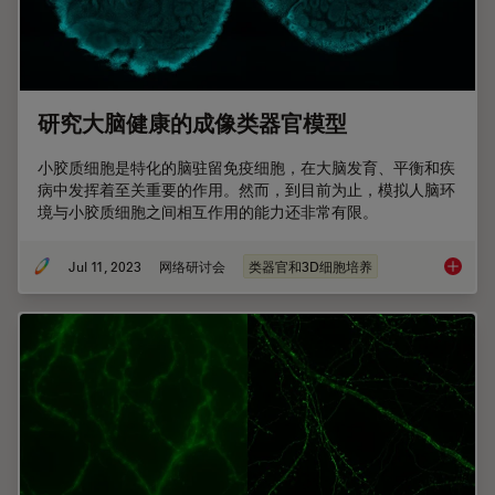
研究大脑健康的成像类器官模型
小胶质细胞是特化的脑驻留免疫细胞，在大脑发育、平衡和疾
病中发挥着至关重要的作用。然而，到目前为止，模拟人脑环
境与小胶质细胞之间相互作用的能力还非常有限。
Jul 11, 2023
网络研讨会
类器官和3D细胞培养
研究大