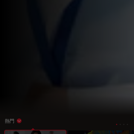
熱門
Show subnavigation