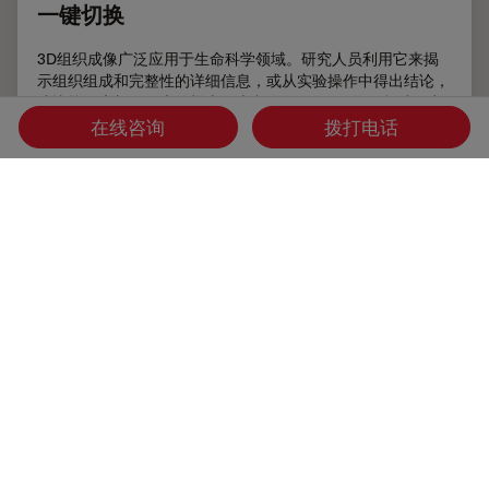
一键切换
3D组织成像广泛应用于生命科学领域。研究人员利用它来揭
示组织组成和完整性的详细信息，或从实验操作中得出结论，
或比较健康与不健康的样本。本文介绍了MICA如何帮助研究
人员进行3D组织成像。
在线咨询
拨打电话
Jun 29, 2022
文章
先进显微镜技术
3D组