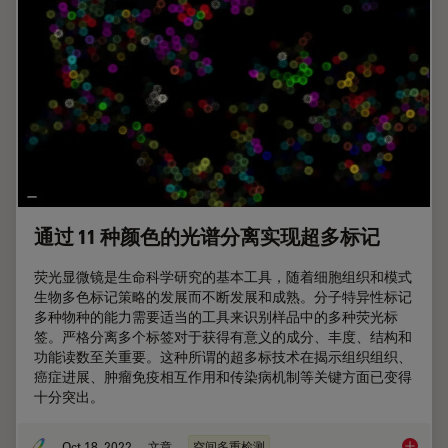
通过 11 种颜色的光谱分离实现超多标记
荧光显微镜是生命科学研究的基本工具，随着细胞组织和模式
生物多色标记策略的发展而不断发展和成熟。分子特异性标记
多种物种的能力需要适当的工具来识别样品中的多种荧光标
签。严格分离多个标签对于获得有意义的成分、丰度、结构和
功能读数至关重要。这种所谓的超多标技术在揭示组织组织、
癌症进展、肿瘤免疫相互作用和传染病机制等关键方面已变得
十分突出。
Oct 18, 2022
文章
空间多重检测
通过 1