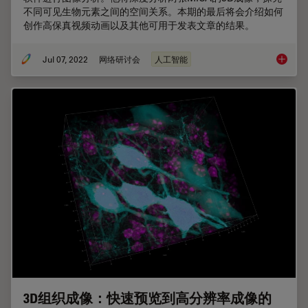
不同可见生物元素之间的空间关系。本期的最后将会介绍如何
创作高保真视频动画以及其他可用于发表文章的结果。
Jul 07, 2022
网络研讨会
人工智能
使用Mi
3D组织成像：快速预览到高分辨率成像的