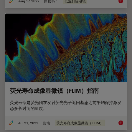
Aug 17, 2022
白皮书：
低温扫描电镜
低温光
荧光寿命成像显微镜（FLIM）指南
荧光寿命是荧光团在发射荧光光子返回基态之前平均保持激发
态多长时间的量度。
Jul 21, 2022
指南
荧光寿命成像显微镜（FLIM）
荧光寿命