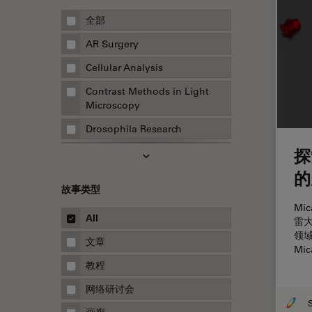
全部
AR Surgery
Cellular Analysis
Contrast Methods in Light
Microscopy
Drosophila Research
探
EMBL 成像中心
的
EM样品制备
故事类型
F-技术
Mi
All
雷
FluoSync
领
文章
HyD检测器（磷砷化镓混合检测
Mic
器）
教程
Inverted Microscopy
网络研讨会
Microhub成像