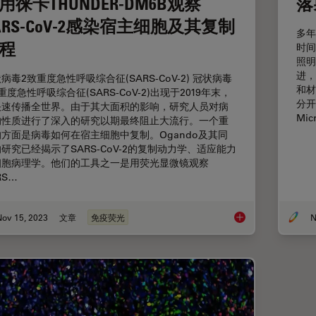
用徕卡THUNDER-DM6B观察
落
ARS-CoV-2感染宿主细胞及其复制
多年
程
时间
照明
进，
病毒2致重度急性呼吸综合征(SARS-CoV-2) 冠状病毒
和材
重度急性呼吸综合征(SARS-CoV-2)出现于2019年末，
分开
快速传播全世界。由于其大面积的影响，研究人员对病
Mic
的性质进行了深入的研究以期最终阻止大流行。一个重
方面是病毒如何在宿主细胞中复制。Ogando及其同
研究已经揭示了SARS-CoV-2的复制动力学、适应能力
细胞病理学。他们的工具之一是用荧光显微镜观察
RS…
Nov 15, 2023
文章
免疫荧光
N
采用徕卡THUNDER-