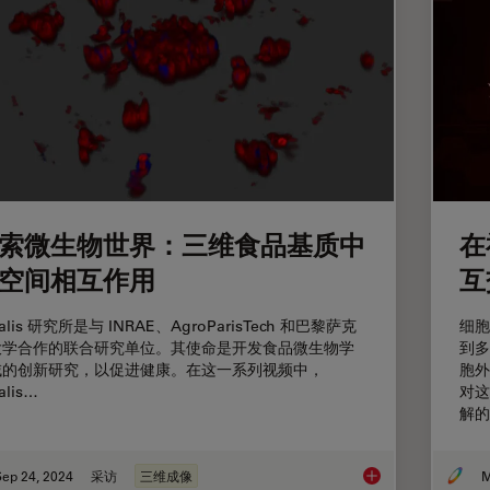
索微生物世界：三维食品基质中
在
空间相互作用
互
calis 研究所是与 INRAE、AgroParisTech 和巴黎萨克
细胞
大学合作的联合研究单位。其使命是开发食品微生物学
到多
域的创新研究，以促进健康。在这一系列视频中，
胞外
alis…
对这
解的
Sep 24, 2024
采访
三维成像
M
探索微生物世界：三