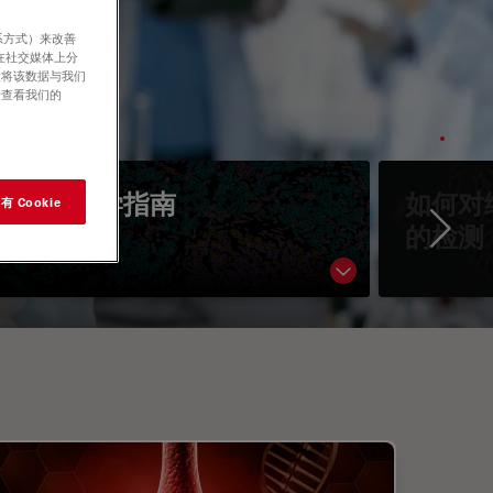
系方式）来改善
在社交媒体上分
意将该数据与我们
请查看我们的
空间生物学指南
如何对
 Cookie
的检测
Ne
Show subnavigati