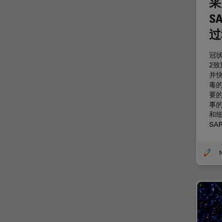
采
定量成像
S
宽场显微镜
过
工业和制造业
冠状
帝国成像中心
2致
应用说明
并
毒
微分干涉显微镜
要的
事的
微电子技术
和
扫描电镜
SA
摄像头
教育
数值孔径
数码显微镜
整形外科