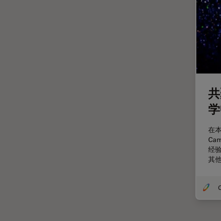
斑马鱼研究
无标签
旧金山创新中心
显微外科
显微镜基础知识
显微镜成像软件
共
景深
学
暗场显微镜
在
术中OCT
Ca
经
材料科学与分析
其
染色
样品制备
O
检验用显微镜
模式生物