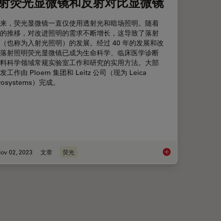
射荧光显微镜和反射对比显微镜
来，荧光显微镜一直仅使用透射光和暗场照明。随着
的推移，对改进照明的需求不断增长，这导致了落射
（也称为入射光照明）的发展。经过 40 年的发展和改
落射照明荧光显微镜已成为生命科学、临床医学诊断
料科学领域常规实验室工作和研究的实用方法。大部
发工作由 Ploem 集团和 Leitz 公司（现为 Leica
rosystems）完成。
ov 02, 2023
文章
荧光
DM6B观察SARS-CoV-2感染宿主细胞及其复制过程
落射荧光显微镜和反