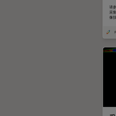
剖析
请
采
医学专科
像技
印刷电路板（PCB）
历史
F
受激发损耗技术
图像优化和解卷积
图像分析
图像采集
基础显微镜技术
增强现实
外科显微镜
多光子显微镜
妇科和泌尿外科