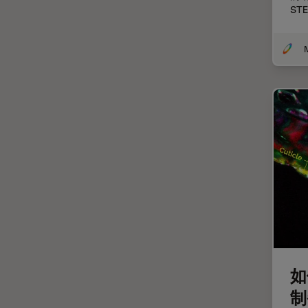
ST
体视显微镜
偏光
先进显微镜技术
光学
光学显微镜
光学相干断层扫描成像 (OCT)
光片显微镜
光电联用
免疫荧光
全内反射荧光技术
共聚焦显微镜
如
冷冻蚀刻荧光漂白恢复
制
分辨率