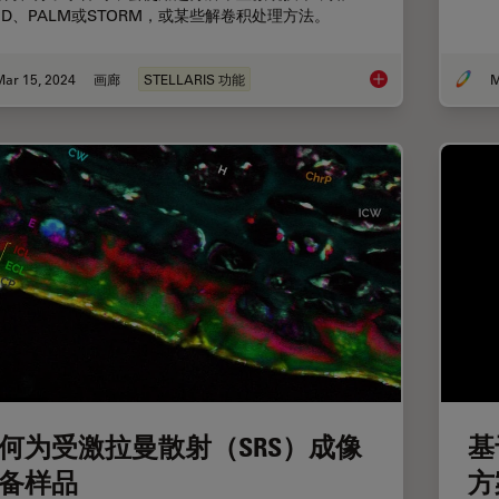
ED、PALM或STORM，或某些解卷积处理方法。
Mar 15, 2024
画廊
STELLARIS 功能
M
超分辨率显微镜图片
何为受激拉曼散射（SRS）成像
基
备样品
方