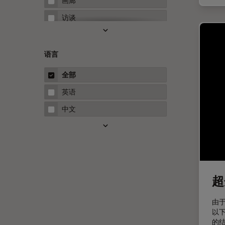
画廊
Neuro-Oncology
访谈
Neurovascular Surgery
白皮书
Red Reflex
案例研究
语言
Service
概述
全部
STELLARIS 功能
指南
英语
THUNDER成像
中文
Upright Microscopy
三维成像
临床病理学
人体工程学
超
人工智能
由
低温扫描电镜
以
低温电子显微镜
的