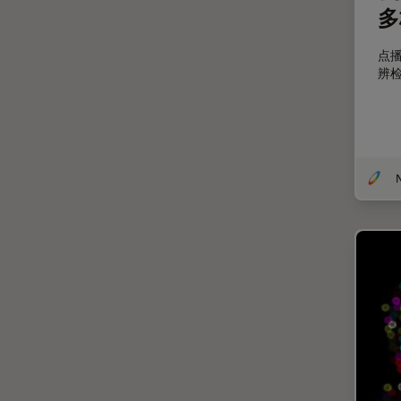
定量成像
多
宽场显微镜
点
工业和制造业
辨
帝国成像中心
应用说明
微分干涉显微镜
微电子技术
扫描电镜
摄像头
教育
数值孔径
数码显微镜
整形外科