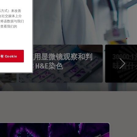
系方式）来改善
在社交媒体上分
意将该数据与我们
请查看我们的
镜
使用显微镜观察和判
3000
 Cookie
读 H&E染色
味着什
Ne