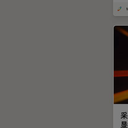
体视显微镜
偏光
先进显微镜技术
光学
光学显微镜
光学相干断层扫描成像 (OCT)
光片显微镜
光电联用
免疫荧光
全内反射荧光技术
共聚焦显微镜
冷冻蚀刻荧光漂白恢复
采
显
分辨率