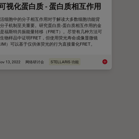
可视化蛋白质 - 蛋白质相互作用
活细胞中的分子相互作用对于解读大多数细胞功能背
分子机制至关重要。研究蛋白质-蛋白质相互作用的金
是福斯特共振能量转移（FRET）。尽管有几种方法可
生物样品中证明FRET，但使用荧光寿命成像显微镜
LIM）可以基于仅供体荧光的行为直接量化FRET。
ov 13, 2022
网络研讨会
STELLARIS 功能
细胞荧光寿命多标技术
通过非拟合且简便的 FR