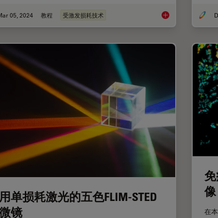
Mar 05, 2024
教程
受激发损耗技术
D
STED样品制备指南
免
像
用单损耗激光的五色FLIM-STED
微镜
在本