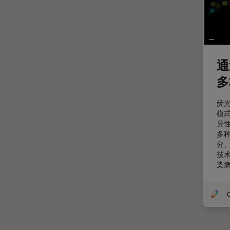
斑马鱼研究
无标签
旧金山创新中心
显微外科
通
显微镜基础知识
多
显微镜成像软件
荧
景深
模
异
暗场显微镜
多
术中OCT
分
技
材料科学与分析
染
染色
样品制备
O
检验用显微镜
模式生物