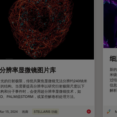
细
分辨率显微镜图片库
新的
米级
过结
于光的衍射极限，传统共聚焦显微镜无法分辨约240纳米
信息
下的结构。当需要提高分辨率以研究衍射极限尺度以下
解析
结构和分子事件时，会使用超分辨率显微镜技术，如
ED、PALM或STORM，或某些解卷积处理方法。
Mar 15, 2024
画廊
STELLARIS 功能
M
超分辨率显微镜图片