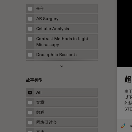
全部
AR Surgery
Cellular Analysis
Contrast Methods in Light
Microscopy
Drosophila Research
EMBL 成像中心
EM样品制备
超
故事类型
F-技术
由
All
FluoSync
以
文章
的
HyD检测器（磷砷化镓混合检测
ST
器）
教程
Inverted Microscopy
网络研讨会
Microhub成像