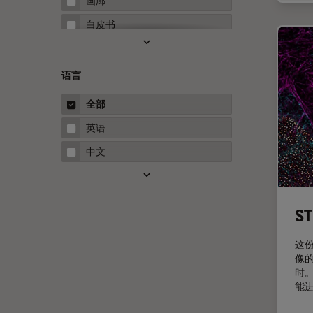
画廊
Neuro-Oncology
白皮书
Neurovascular Surgery
案例研究
Red Reflex
概述
语言
Service
指南
全部
STELLARIS 功能
英语
THUNDER成像
中文
Upright Microscopy
三维成像
临床病理学
S
人体工程学
这
人工智能
像
时
低温扫描电镜
能
低温电子显微镜