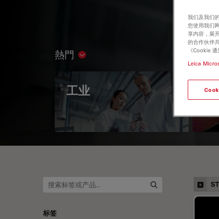
我们及我们的
您使用我们
享内容，展开
的合作伙伴共
《Cooki
熱門
Show subnavigation
Leica Micro
工业
偏
Cook
S
标签