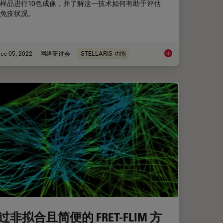
样品进行10色成像，并了解这一技术如何有助于评估
免疫状况。
ec 05, 2022
网络研讨会
STELLARIS 功能
LIM-STED显微镜
免疫细胞在组织样品
过非拟合且简便的 FRET-FLIM 方