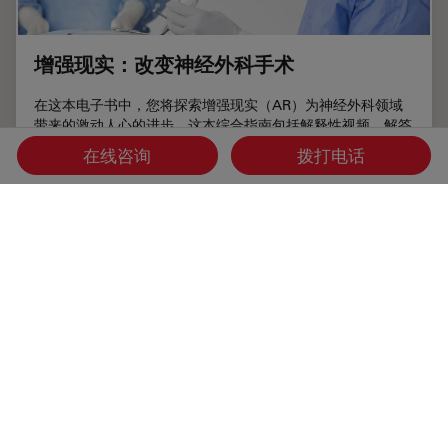
增强现实：改变神经外科手术
在这本电子书中，您将探索增强现实（AR）为神经外科领域
带来的激动人心的进步。这本综合指南包括解释性视频，解答
关键问题并提供详细解释，揭示了外科手术的未来。
在线咨询
拨打电话
Jun 11, 2024
白皮书：
AR Surgery
增强现