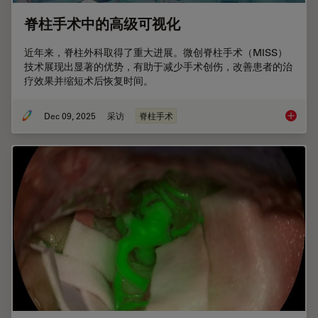
脊柱手术中的高级可视化
近年来，脊柱外科取得了重大进展。微创脊柱手术（MISS）
技术展现出显著的优势，有助于减少手术创伤，改善患者的治
疗效果并缩短术后恢复时间。
Dec 09, 2025
采访
脊柱手术
脊柱手