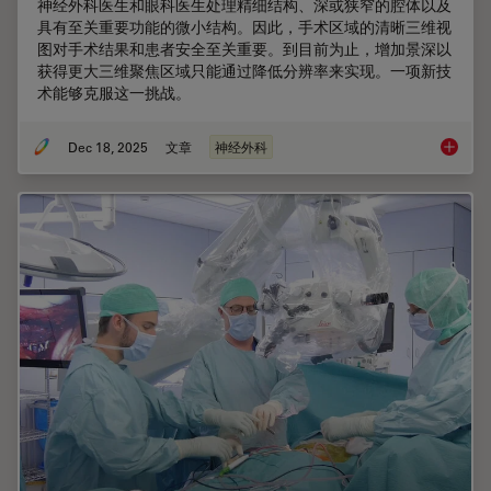
神经外科医生和眼科医生处理精细结构、深或狭窄的腔体以及
具有至关重要功能的微小结构。因此，手术区域的清晰三维视
图对手术结果和患者安全至关重要。到目前为止，增加景深以
获得更大三维聚焦区域只能通过降低分辨率来实现。一项新技
术能够克服这一挑战。
Dec 18, 2025
文章
神经外科
神经外科