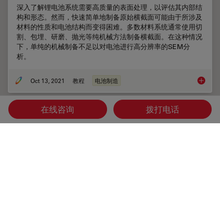
深入了解锂电池系统需要高质量的表面处理，以评估其内部结
构和形态。然而，快速简单地制备原始横截面可能由于所涉及
材料的性质和电池结构而变得困难。多数材料系统通常使用切
割、包埋、研磨、抛光等纯机械方法制备横截面。在这种情况
下，单纯的机械制备不足以对电池进行高分辨率的SEM分
析。
Oct 13, 2021
教程
电池制造
电池组
在线咨询
拨打电话