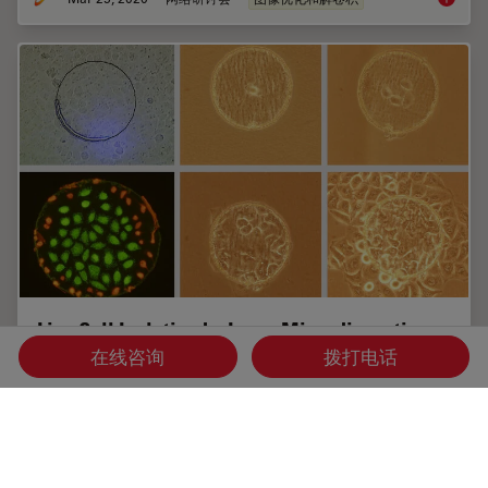
Live Cell Isolation by Laser Microdissection
在线咨询
拨打电话
Laser microdissection is a tool for the isolation of
homogenous cell populations from their native niches
in tissues to downstream molecular assays. Beside its
routine use for fixed tissue sections,…