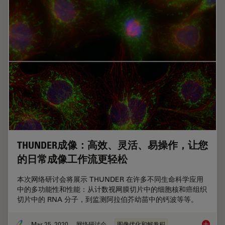
THUNDER成像：高效、灵活、易操作，让您
的日常成像工作流更轻松
本次网络研讨会将展示 THUNDER 在许多不同生命科学应用
中的多功能性和性能：从计数视网膜切片中的细胞核和癌组织
切片中的 RNA 分子，到监测阿拉伯芥幼苗中的钙波等等。
Mar 25, 2020
网络研讨会
图像优化和解卷积
THUN