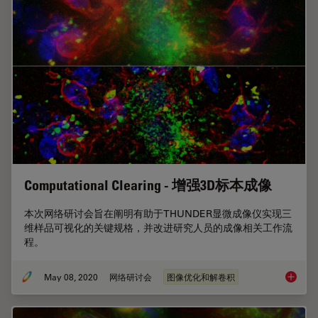
Computational Clearing - 增强3D标本成像
本次网络研讨会旨在阐明有助于THUNDER显微成像仪实现三
维样品可视化的关键规格，并改进研究人员的成像相关工作流
程。
May 08, 2020
网络研讨会
图像优化和解卷积
Comput