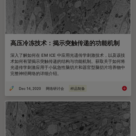
高压冷冻技术：揭示突触传递的功能机制
深入了解如何在 EM ICE 中应用光遗传学刺激技术，以及该技
术如何有望揭示突触传递的结构与功能机制。获取关于如何将
光遗传学刺激应用于小鼠急性脑切片和器官型脑切片培养物中
完整神经网络的详细介绍。
Dec 14, 2020
网络研讨会
样品制备
高压冷