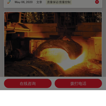
May 06, 2020
文章
质量保证/质量控制
钢材微
在线咨询
拨打电话
评定您的钢材质量：免费在线研讨会及报告
此在线研讨会与报告阐述了钢材质量评定中非金属夹杂物的最
佳显微镜解决方案，同时回顾了有关严格质量评估方法的各种
国际和地区标准，如EN 10247、ASTM E45、DIN 50602和