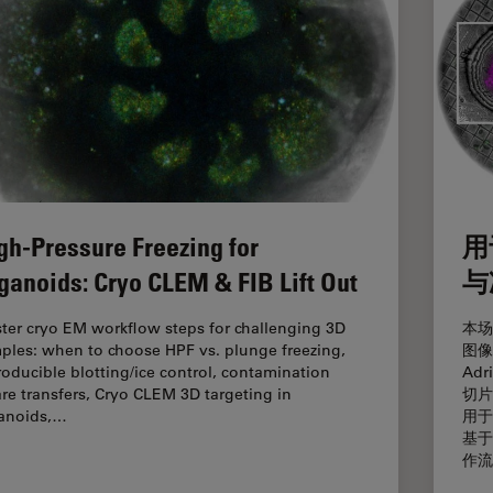
gh-Pressure Freezing for
用
ganoids: Cryo CLEM & FIB Lift Out
与
ter cryo EM workflow steps for challenging 3D
本场
ples: when to choose HPF vs. plunge freezing,
图像
roducible blotting/ice control, contamination
Adr
re transfers, Cryo CLEM 3D targeting in
切片
anoids,…
用于
基于
作流