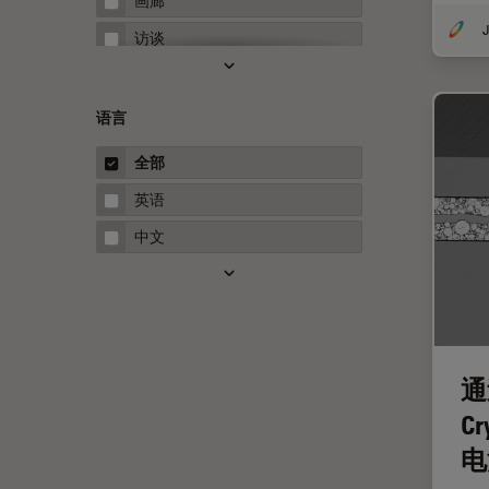
画廊
J
Neuro-Oncology
访谈
Neurovascular Surgery
白皮书
Red Reflex
案例研究
语言
Service
概述
全部
STELLARIS 功能
指南
英语
THUNDER成像
中文
Upright Microscopy
三维成像
临床病理学
人体工程学
通
人工智能
C
低温扫描电镜
电
低温电子显微镜