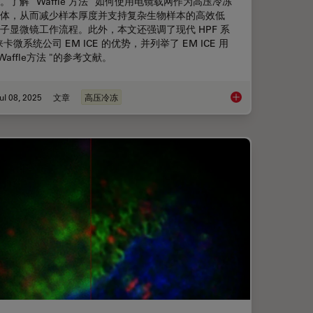
。了解 "Waffle 方法 "如何使用电镜载网作为高压冷冻
体，从而减少样本厚度并支持复杂生物样本的高效低
子显微镜工作流程。此外，本文还强调了现代 HPF 系
徕卡微系统公司 EM ICE 的优势，并列举了 EM ICE 用
"Waffle方法 "的参考文献。
ul 08, 2025
文章
高压冷冻
电镜)和 CryoFIB(冷冻聚焦离子束） 揭示钠电池退化机制
"Waffle方法"：