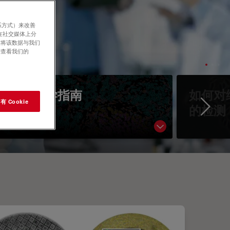
系方式）来改善
在社交媒体上分
意将该数据与我们
请查看我们的
空间生物学指南
如何对
 Cookie
的检测
Ne
Show subnavigati