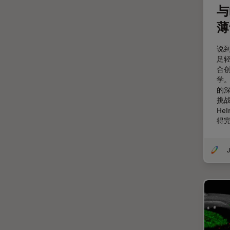
与
剖析
薄
医学专科
印刷电路板（PCB）
说到
足轻
历史
合创
受激发损耗技术
学
的
图像优化和解卷积
挑
He
图像分析
得
图像采集
基础显微镜技术
J
增强现实
外科显微镜
多光子显微镜
妇科和泌尿外科