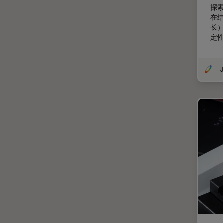
探
体视显微镜
在
长
偏光
定
先进显微镜技术
光学
J
光学显微镜
光学相干断层扫描成像 (OCT)
光片显微镜
光电联用
免疫荧光
全内反射荧光技术
共聚焦显微镜
冷冻蚀刻荧光漂白恢复
分辨率