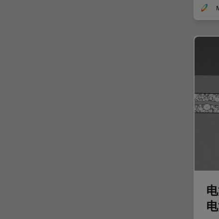
斑马鱼研究
无标签
旧金山创新中心
显微外科
显微镜基础知识
显微镜成像软件
景深
暗场显微镜
术中OCT
材料科学与分析
染色
样品制备
电
检验用显微镜
电
模式生物