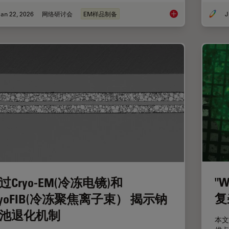
an 22, 2026
网络研讨会
EM样品制备
J
High-Pressure Freez
"
过Cryo-EM(冷冻电镜)和
复
ryoFIB(冷冻聚焦离子束） 揭示钠
池退化机制
本文