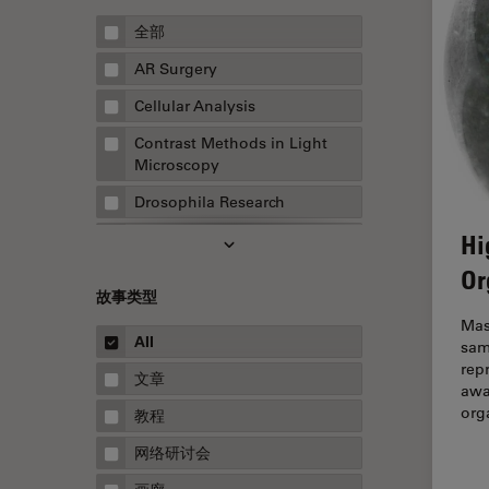
全部
AR Surgery
Cellular Analysis
Contrast Methods in Light
Microscopy
Drosophila Research
Hi
EMBL 成像中心
Or
EM样品制备
故事类型
F-技术
Mas
All
sam
FluoSync
rep
文章
HyD检测器（磷砷化镓混合检测
awa
器）
org
教程
Inverted Microscopy
网络研讨会
Microhub成像