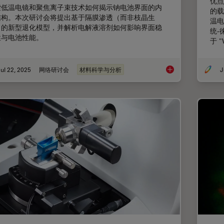
优点
索低温电镜和聚焦离子束技术如何揭示钠电池界面的内
的载
结构。本次研讨会将提出基于隔膜渗透（而非枝晶生
温电
）的新型退化模型，并解析电解液溶剂如何影响界面稳
统-
性与电池性能。
于 
ul 22, 2025
网络研讨会
材料科学与分析
J
通过Cryo-EM(冷冻