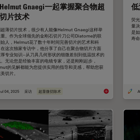
Helmut Gnaegi一起掌握聚合物超
低
切片技术
荧光
量决
超薄切片技术，很少有人能像Helmut Gnaegi这样举
是如
重。作为全球领先的金刚石切片刀公司Diatome的联
寿命
始人，Helmut花了数十年时间完善切片的艺术和科
。在这次独家专访中，他分享了自己在聚合物切片方面
深厚专业知识--从刀具几何形状的细微差别到低温技术的
战。无论您是经验丰富的电镜专家，还是刚刚起步，
lmut的见解都能为您提供实用的指导和灵感，帮助您获
完美切片。
ul 04, 2025
采访
超显微切除术
A
与Helmut Gnae