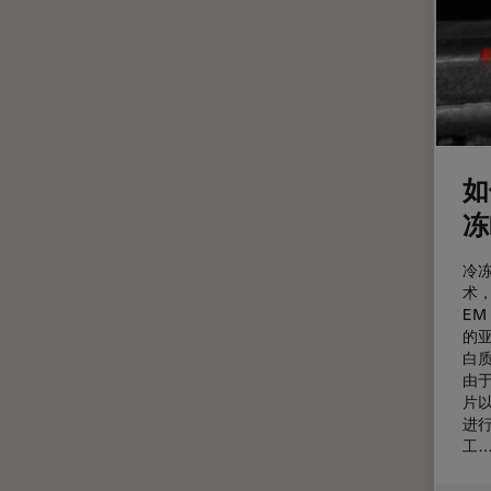
定量成像
宽场显微镜
工业和制造业
帝国成像中心
应用说明
如
微分干涉显微镜
冻
微电子技术
冷
扫描电镜
术
摄像头
E
的
教育
白
由
数值孔径
片
数码显微镜
进
工
整形外科