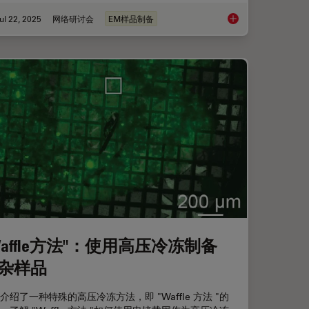
ul 22, 2025
网络研讨会
EM样品制备
ing for Organoids: Cryo CLEM & FIB Lift Out
用于三维生物成像的
Waffle方法"：使用高压冷冻制备
杂样品
介绍了一种特殊的高压冷冻方法，即 "Waffle 方法 "的