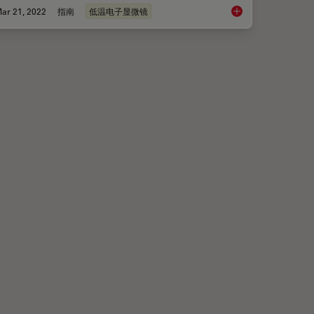
ar 21, 2022
指南
低温电子显微镜
位以进行冷冻FIB切片
冷冻电子断层扫描