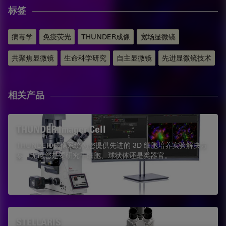
标签
病毒学
免疫荧光
THUNDER成像
宽场显微镜
共聚焦显微镜
生命科学研究
自主显微镜
先进显微镜技术
相关产品
THUNDER Imager Cell
THUNDER 成像系统为您提供先进的 3D 细胞培养实验解决方
案，无论您是要研究干细胞、球状体还是类器官。
STELLARIS