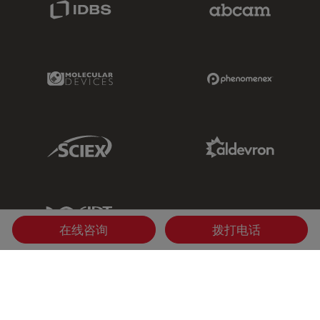
IDBS Link
Abcam Limited
Molecular Devices Link
Phenomenex L
Sciex Link
Aldevron Link
IDT Link
在线咨询
拨打电话