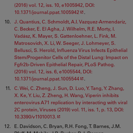
(2016) vol. 12, iss. 10, e1005942, DOI:
10.1371/journal.ppat.1005942
.
J. Quantius, C. Schmoldt, A.I. Vazquez-Armendariz,
C. Becker, E. El Agha, J. Wilhelm, R.E. Morty, I.
Vadász, K. Mayer, S. Gattenloehner, L. Fink, M.
Matrosovich, X. Li, W. Seeger, J. Lohmeyer, S.
Bellusci, S. Herold, Influenza Virus Infects Epithelial
Stem/Progenitor Cells of the Distal Lung: Impact on
Fgfr2b-Driven Epithelial Repair, PLoS Pathog.
(2016) vol. 12, iss. 6, e1005544, DOI:
10.1371/journal.ppat.1005544
.
C. Wei, C. Zheng, J. Sun, D. Luo, Y. Tang, Y. Zhang,
X. Ke, Y. Liu, Z. Zheng, H. Wang, Viperin inhibits
enterovirus A71 replication by interacting with viral
2C protein, Viruses (2019) vol. 11, iss. 1, p. 13, DOI:
10.3390/v11010013.
E. Davidson, C. Bryan, R.H. Fong, T. Barnes, J.M.