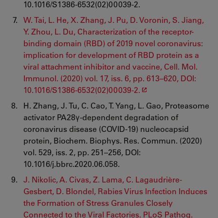
10.1016/S1386-6532(02)00039-2.
W. Tai, L. He, X. Zhang, J. Pu, D. Voronin, S. Jiang,
Y. Zhou, L. Du, Characterization of the receptor-
binding domain (RBD) of 2019 novel coronavirus:
implication for development of RBD protein as a
viral attachment inhibitor and vaccine, Cell. Mol.
Immunol. (2020) vol. 17, iss. 6, pp. 613–620, DOI:
10.1016/S1386-6532(02)00039-2.
H. Zhang, J. Tu, C. Cao, T. Yang, L. Gao, Proteasome
activator PA28γ-dependent degradation of
coronavirus disease (COVID-19) nucleocapsid
protein, Biochem. Biophys. Res. Commun. (2020)
vol. 529, iss. 2, pp. 251–256, DOI:
10.1016/j.bbrc.2020.06.058.
J. Nikolic, A. Civas, Z. Lama, C. Lagaudrière-
Gesbert, D. Blondel, Rabies Virus Infection Induces
the Formation of Stress Granules Closely
Connected to the Viral Factories. PLoS Pathog.