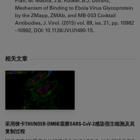
Pfaff, M. Mabila, J.B. Rucker, B.J. Doranz,
Mechanism of Binding to Ebola Virus Glycoprotein
by the ZMapp, ZMAb, and MB-003 Cocktail
Antibodies, J. Virol. (2015) vol. 89, iss. 21, pp. 10982
–10992, DOI: 10.1128/JVI.01490-15.
相关文章
采用徕卡THUNDER-DM6B观察SARS-CoV-2感染宿主细胞及其
复制过程