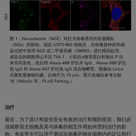
图 1：Nocodazole（NCZ）对狂犬病毒诱导的应激颗粒
（SGs）的影响。感染 U373-MG 细胞后，在病毒接种前和感
染过程中使用 NCZ 或二甲基亚砜（DMSO）进行模拟处理。
感染后的细胞用山羊抗 TIA-1、小鼠抗α微管蛋白和兔抗 P 抗
体共同染色，然后用 Alexa-488 驴抗羊 IgG、Alexa-568 驴抗
鼠 IgG 和 Alexa-647 驴抗兔 IgG 混合物孵育。图像由 Leica
共聚焦显微镜拍摄。比例尺为 15 μm。图片改编自参考文献
10（Nikolic 等，PLoS Pathog.）
治疗
最后，为了设计和提供安全有效的治疗和预防疫苗，我们必
须观察宿主细胞及其与病毒的相互作用如何受到治疗的影
响。免疫荧光可以用于测试抗病毒药物在细胞内的定位和行