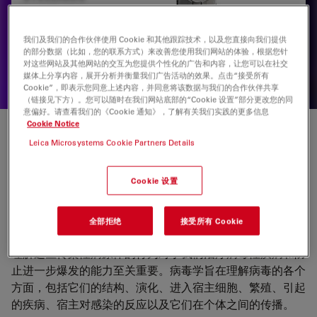
STELLARIS共聚焦显微镜可与所有徕卡模块（包括FLIM、
STED、MP、DLS和CRS）结合使用。
我们及我们的合作伙伴使用 Cookie 和其他跟踪技术，以及您直接向我们提供
的部分数据（比如，您的联系方式）来改善您使用我们网站的体验，根据您针
对这些网站及其他网站的交互为您提供个性化的广告和内容，让您可以在社交
媒体上分享内容，展开分析并衡量我们广告活动的效果。点击“接受所有
Cookie”，即表示您同意上述内容，并同意将该数据与我们的合作伙伴共享
（链接见下方）。您可以随时在我们网站底部的“Cookie 设置”部分更改您的同
意偏好。请查看我们的《Cookie 通知》，了解有关我们实践的更多信息
Cookie Notice
病毒学
Leica Microsystems Cookie Partners Details
2020 年初，病毒学领域突然进入公众视野，原因是 SARS-
Cookie 设置
CoV-2 的爆发，这是一种导致人类新型呼吸疾病的病毒。这
种疾病被称为 COVID-19，导致了全球大流行。因此，进行
全部拒绝
接受所有 Cookie
了巨大的努力来治疗这种疾病并限制其传播。
理解这些传染性病原体的行为对于我们治疗病毒性疾病和防
止进一步爆发的能力至关重要。病毒学旨在理解病毒的各个
方面，包括它们的结构、演化、进入宿主细胞、繁殖、引起
的疾病、宿主对感染的反应以及它们在个体之间的传播。