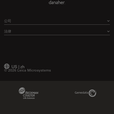
公司
法律
US
|
zh
© 2026 Leica Microsystems
Beckman Coulter Link
Genedata Link