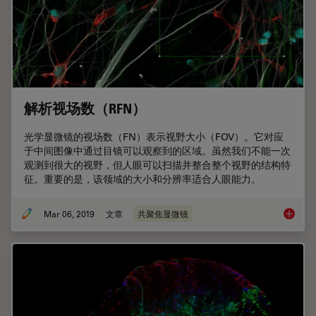
解析视场数（RFN）
光学显微镜的视场数（FN）表示视野大小（FOV）。它对应
于中间图像中通过目镜可以观察到的区域。虽然我们不能一次
观测到很大的视野，但人眼可以扫描并整合整个视野的结构特
征。重要的是，该领域的大小和分辨率适合人眼能力。
Mar 06, 2019
文章
共聚焦显微镜
解析视场