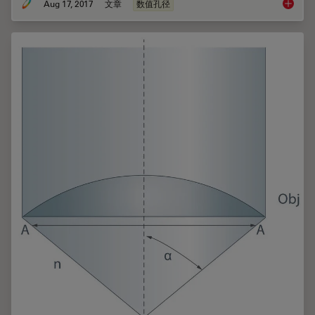
Aug 17, 2017
文章
数值孔径
柯勒照