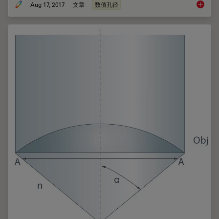
Aug 17, 2017
文章
数值孔径
柯勒照