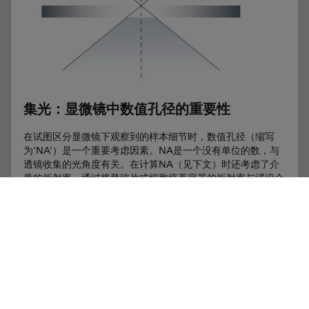
集光：显微镜中数值孔径的重要性
在试图区分显微镜下观察到的样本细节时，数值孔径（缩写
为‘NA’）是一个重要考虑因素。NA是一个没有单位的数，与
透镜收集的光角度有关。在计算NA（见下文）时还考虑了介
质的折射率，通过将载玻片或细胞培养容器的折射率与浸没介
质相匹配就可以分辨出样本的更多细节。光从一种介质传播到
另一种介质时的行为方式也与NA有关（称为“折射”）。本文
还介绍了折射的简要历史，以及这一概念如何成为实现高NA
的限制因素。
Jul 12, 2017
文章
数值孔径
集光：