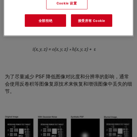
1）。
Cookie 设置
在数学上，图像形成 (i) 可以表示为观测物体 (o) 与添加了
噪声（泊松和/或高斯 - ε）的 PSF (h) 之间的卷积 (*)，如公
全部拒绝
接受所有 Cookie
式1
为了尽量减少 PSF 降低图像对比度和分辨率的影响，通常
会使用反卷积等图像复原技术来恢复和增强图像中丢失的细
节。