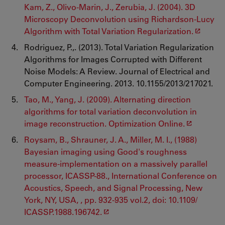
Kam, Z., Olivo-Marin, J., Zerubia, J. (2004). 3D
Microscopy Deconvolution using Richardson-Lucy
Algorithm with Total Variation Regularization.
Rodriguez, P.,. (2013). Total Variation Regularization
Algorithms for Images Corrupted with Different
Noise Models: A Review. Journal of Electrical and
Computer Engineering. 2013. 10.1155/2013/217021.
Tao, M., Yang, J. (2009). Alternating direction
algorithms for total variation deconvolution in
image reconstruction. Optimization Online.
Roysam, B., Shrauner, J. A., Miller, M. I., (1988)
Bayesian imaging using Good's roughness
measure-implementation on a massively parallel
processor, ICASSP-88., International Conference on
Acoustics, Speech, and Signal Processing, New
York, NY, USA, , pp. 932-935 vol.2, doi: 10.1109/
ICASSP.1988.196742.