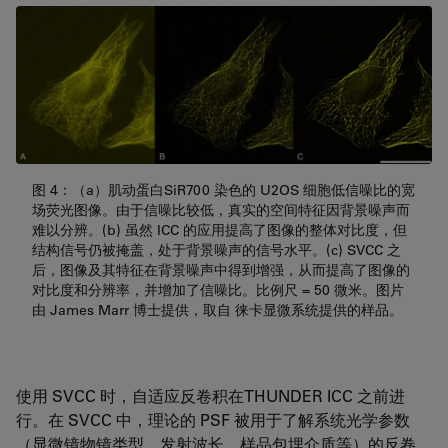
图 4：（a）肌动蛋白SiR700 染色的 U2OS 细胞低信噪比的宽
场荧光图像。由于信噪比较低，真实的空间特征因背景噪声而
难以分辨。(b) 虽然 ICC 的应用提高了图像的整体对比度，但
结构信号仍被掩盖，处于背景噪声的信号水平。(c) SVCC 之
后，图像及其特征在背景噪声中得到增强，从而提高了图像的
对比度和分辨率，并增加了信噪比。比例尺 = 50 微米。图片
由 James Marr 博士提供，取自 徕卡显微系统提供的样品。
使用 SVCC 时，自适应反卷积在THUNDER ICC 之前进
行。在 SVCC 中，理论的 PSF 被用于了解系统光学参数
（显微镜物镜类型、发射波长、样品包埋介质等）的反卷