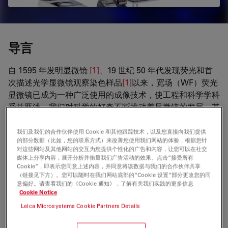
导言
自 1595 年发明显微镜
[1]
、19 世纪 50 年代发现荧光和首
次描述光学显微镜观察染色样品
[1]
以来，宽场（WF）荧光
显微镜已成为一种广泛使用的成像技术，使工程和科学学科
受益匪浅。我们对科学的好奇不断推动着显微镜的发展，其
目标是观察和解析更多的结构细节。然而，由于光的波动性
和光学元件对光的衍射，图像分辨率受到被称为衍射极限的
我们及我们的合作伙伴使用 Cookie 和其他跟踪技术，以及您直接向我们提供
的部分数据（比如，您的联系方式）来改善您使用我们网站的体验，根据您针
限制。在 宽场荧光显微镜中，拍摄图像的对比度和分辨率
对这些网站及其他网站的交互为您提供个性化的广告和内容，让您可以在社交
会因多种原因而降低，其中包括：从相邻平面收集的光线、
媒体上分享内容，展开分析并衡量我们广告活动的效果。点击“接受所有
Cookie”，即表示您同意上述内容，并同意将该数据与我们的合作伙伴共享
散射光和相机传感器噪声，所有这些都会增加图像的朦胧/
（链接见下方）。您可以随时在我们网站底部的“Cookie 设置”部分更改您的同
模糊（背景噪声）。图像分辨率和对比度的其他损失可能与
意偏好。请查看我们的《Cookie 通知》，了解有关我们实践的更多信息
系统的光学响应函数，或通常称为点扩散函数（PSF）有
Cookie Notice
关。PSF 描述了理想化的点光源在探测器平面成像时的样
Leica Microsystems Cookie Partners Details
子，它就像一个低通滤波器，滤除了图像中的高频信息（图