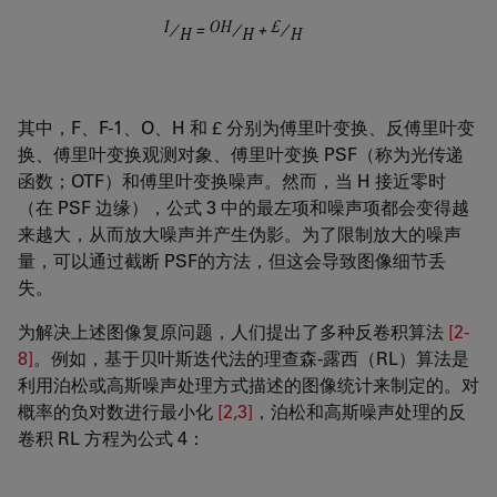
其中，F、F-1、O、H 和 £ 分别为傅里叶变换、反傅里叶变
换、傅里叶变换观测对象、傅里叶变换 PSF（称为光传递
函数；OTF）和傅里叶变换噪声。然而，当 H 接近零时
（在 PSF 边缘），公式 3 中的最左项和噪声项都会变得越
来越大，从而放大噪声并产生伪影。为了限制放大的噪声
量，可以通过截断 PSF的方法，但这会导致图像细节丢
失。
为解决上述图像复原问题，人们提出了多种反卷积算法
[2-
8]
。例如，基于贝叶斯迭代法的理查森-露西（RL）算法是
利用泊松或高斯噪声处理方式描述的图像统计来制定的。对
概率的负对数进行最小化
[2,3]
，泊松和高斯噪声处理的反
卷积 RL 方程为公式 4：