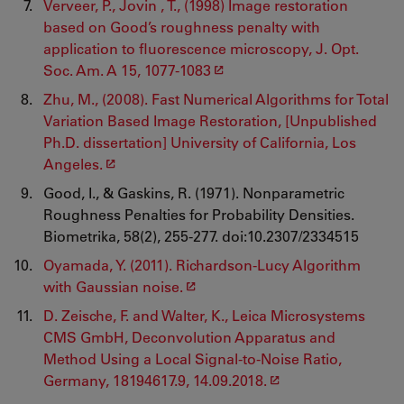
Verveer, P., Jovin , T., (1998) Image restoration
based on Good’s roughness penalty with
application to fluorescence microscopy, J. Opt.
Soc. Am. A 15, 1077-1083
Zhu, M., (2008). Fast Numerical Algorithms for Total
Variation Based Image Restoration, [Unpublished
Ph.D. dissertation] University of California, Los
Angeles.
Good, I., & Gaskins, R. (1971). Nonparametric
Roughness Penalties for Probability Densities.
Biometrika, 58(2), 255-277. doi:10.2307/2334515
Oyamada, Y. (2011). Richardson-Lucy Algorithm
with Gaussian noise.
D. Zeische, F. and Walter, K., Leica Microsystems
CMS GmbH, Deconvolution Apparatus and
Method Using a Local Signal-to-Noise Ratio,
Germany, 18194617.9, 14.09.2018.