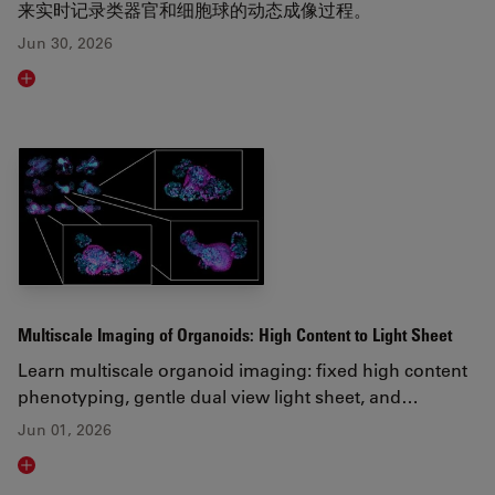
来实时记录类器官和细胞球的动态成像过程。
Jun 30, 2026
Read article
Multiscale Imaging of Organoids: High Content to Light Sheet
Learn multiscale organoid imaging: fixed high content
phenotyping, gentle dual view light sheet, and…
Jun 01, 2026
Read article