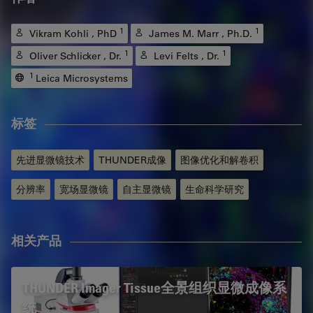
1
1
Vikram Kohli , PhD
James M. Marr , Ph.D.
1
1
Oliver Schlicker , Dr.
Levi Felts , Dr.
1
Leica Microsystems
标签
先进显微镜技术
THUNDER成像
图像优化和解卷积
分辨率
宽场显微镜
自主显微镜
生命科学研究
相关产品
THUNDER Imager Tissue全景组织显微成像系
统