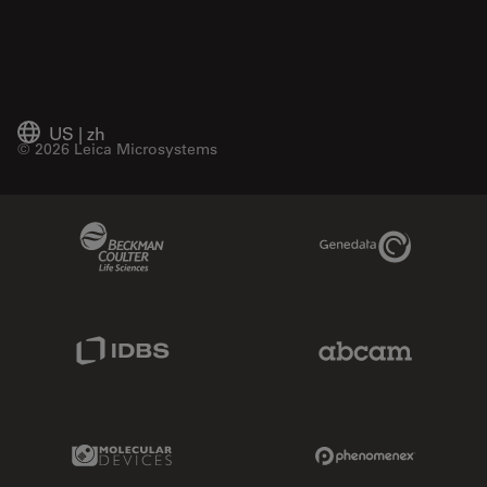
US
|
zh
© 2026 Leica Microsystems
Beckman Coulter Link
Genedata Link
IDBS Link
Abcam Limited
Molecular Devices Link
Phenomenex L