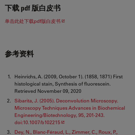
下载 pdf 版白皮书
单击此处下载pdf版白皮书
参考资料
Heinrichs, A. (2009, October 1). (1858, 1871) First
histological stain, Synthesis of fluorescein.
Retrieved November 09, 2020
Sibarita, J. (2005). Deconvolution Microscopy.
Microscopy Techniques Advances in Biochemical
Engineering/Biotechnology, 95, 201-243.
doi:10.1007/b102215
Dey, N., Blanc-Féraud, L., Zimmer, C., Roux, P.,