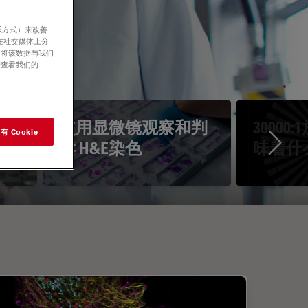
系方式）来改善
在社交媒体上分
意将该数据与我们
请查看我们的
镜
使用显微镜观察和判
3000
 Cookie
读 H&E染色
味着什
Ne