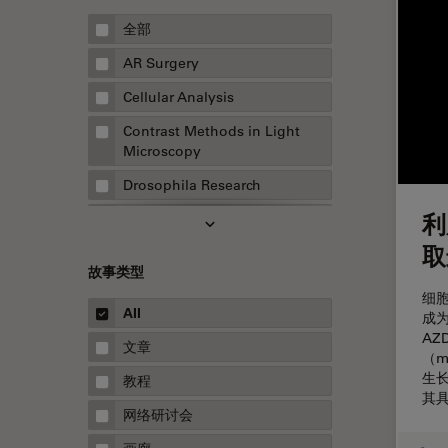
全部
AR Surgery
Cellular Analysis
Contrast Methods in Light
Microscopy
Drosophila Research
利
EMBL 成像中心
取
EM样品制备
故事类型
F-技术
细
All
成
FluoSync
AZ
文章
HyD检测器（磷砷化镓混合检测
（m
器）
生长
教程
其
Inverted Microscopy
网络研讨会
Microhub成像