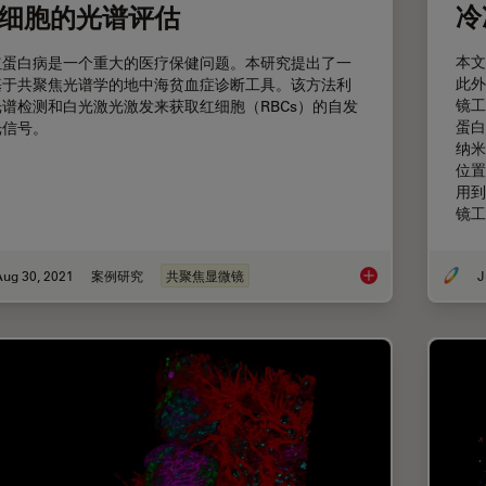
冷
细胞的光谱评估
本文
红蛋白病是一个重大的医疗保健问题。本研究提出了一
此外
基于共聚焦光谱学的地中海贫血症诊断工具。该方法利
镜工
光谱检测和白光激光激发来获取红细胞（RBCs）的自发
蛋白
光信号。
纳米
位置
用到
镜工
Aug 30, 2021
案例研究
共聚焦显微镜
J
红细胞的光谱评估