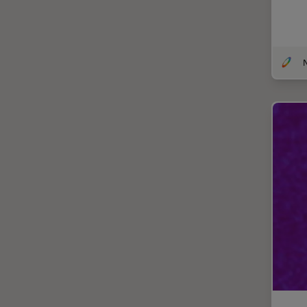
体视显微镜
偏光
先进显微镜技术
光学
光学显微镜
光学相干断层扫描成像 (OCT)
光片显微镜
光电联用
免疫荧光
全内反射荧光技术
共聚焦显微镜
冷冻蚀刻荧光漂白恢复
分辨率