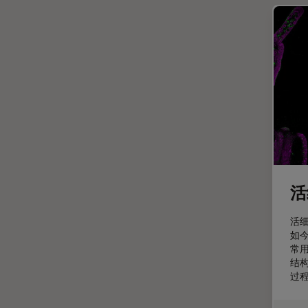
斑马鱼研究
无标签
旧金山创新中心
显微外科
显微镜基础知识
显微镜成像软件
景深
暗场显微镜
活
术中OCT
材料科学与分析
活
如
染色
常
样品制备
结
过
检验用显微镜
模式生物