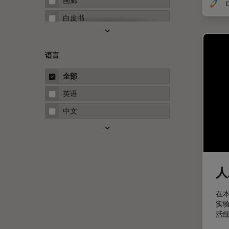
画廊
Neuro-Oncology
白皮书
Neurovascular Surgery
案例研究
Red Reflex
概述
语言
Service
指南
全部
STELLARIS 功能
英语
THUNDER成像
中文
Upright Microscopy
三维成像
临床病理学
人
人体工程学
人工智能
在
实验
低温扫描电镜
活
低温电子显微镜