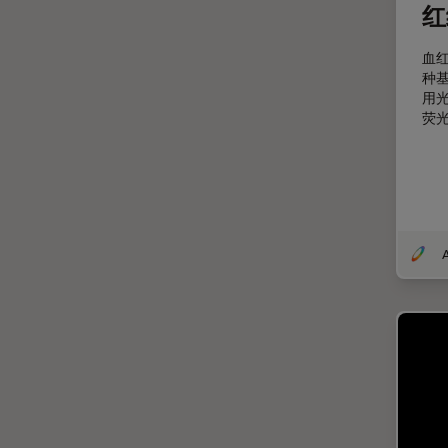
红
剖析
医学专科
血
种
印刷电路板（PCB）
用
荧
历史
受激发损耗技术
图像优化和解卷积
图像分析
图像采集
基础显微镜技术
增强现实
外科显微镜
多光子显微镜
妇科和泌尿外科