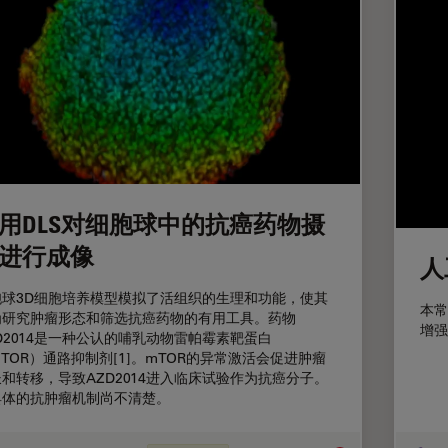
用DLS对细胞球中的抗癌药物摄
进行成像
人
胞球3D细胞培养模型模拟了活组织的生理和功能，使其
本常
为研究肿瘤形态和筛选抗癌药物的有用工具。药物
增强
D2014是一种公认的哺乳动物雷帕霉素靶蛋白
TOR）通路抑制剂[1]。mTOR的异常激活会促进肿瘤
和转移，导致AZD2014进入临床试验作为抗癌分子。
具体的抗肿瘤机制尚不清楚。