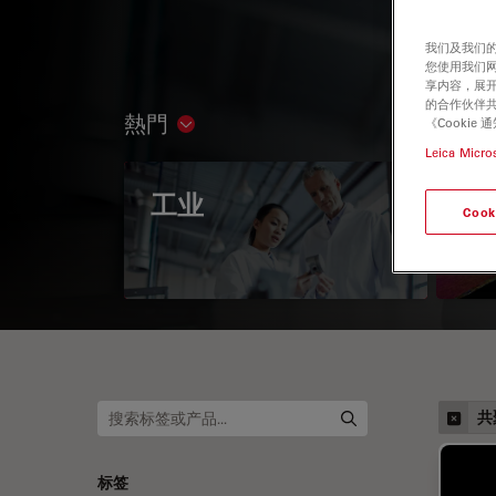
我们及我们的
您使用我们
享内容，展开
的合作伙伴共
熱門
《Cooki
Show subnavigation
Leica Micro
工业
偏
Cook
共
标签