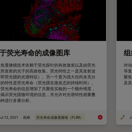
于荧光寿命的成像图库
组
聚焦显微镜技术依赖于荧光探针的有效激发以及由荧光
对动
程所发射的光子的高效收集。荧光特性之一是其发射波
等复
（即荧光团的光谱特征）。另一个更为强大但尚未充分
聚焦
索的特性是荧光寿命（荧光团在激发态的持续时间）。
及其
于荧光寿命的信息增加了共聚焦实验的一个额外维度，
够揭示荧光团微环境的信息，并允许对光谱特性相重叠
物种进行多重分析。
ul 12, 2021
画廊
荧光寿命成像显微镜（FLIM）
J
基于荧光寿命的成像