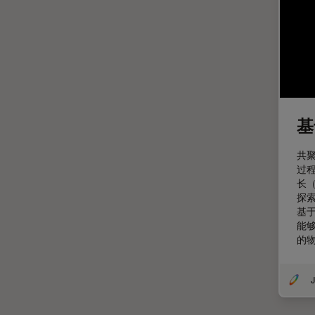
定量成像
宽场显微镜
工业和制造业
帝国成像中心
应用说明
基
微分干涉显微镜
微电子技术
共
过
扫描电镜
长
探
摄像头
基
教育
能
的
数值孔径
数码显微镜
J
整形外科