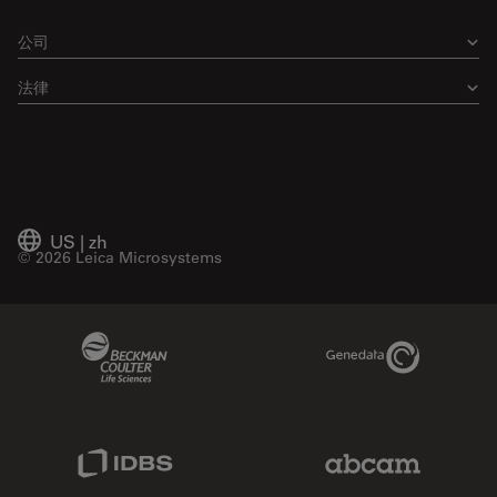
公司
法律
US
|
zh
© 2026 Leica Microsystems
Beckman Coulter Link
Genedata Link
IDBS Link
Abcam Limited