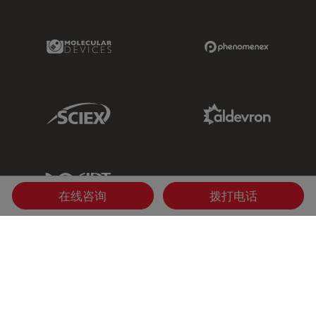
Molecular Devices Link
Phenomenex L
Sciex Link
Aldevron Link
IDT Link
在线咨询
拨打电话