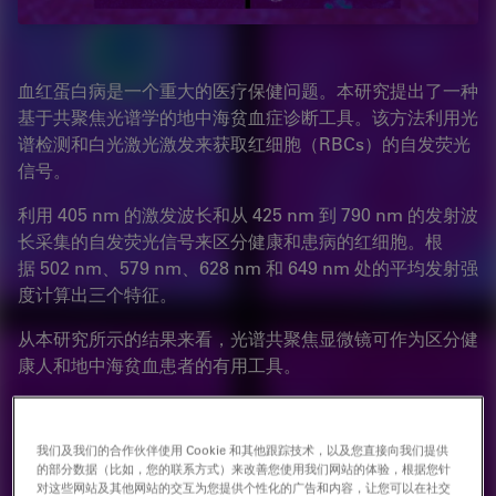
血红蛋白病是一个重大的医疗保健问题。本研究提出了一种
基于共聚焦光谱学的地中海贫血症诊断工具。该方法利用光
谱检测和白光激光激发来获取红细胞（RBCs）的自发荧光
信号。
利用 405 nm 的激发波长和从 425 nm 到 790 nm 的发射波
长采集的自发荧光信号来区分健康和患病的红细胞。根
据 502 nm、579 nm、628 nm 和 649 nm 处的平均发射强
度计算出三个特征。
从本研究所示的结果来看，光谱共聚焦显微镜可作为区分健
康人和地中海贫血患者的有用工具。
案例研究
我们及我们的合作伙伴使用 Cookie 和其他跟踪技术，以及您直接向我们提供
的部分数据（比如，您的联系方式）来改善您使用我们网站的体验，根据您针
对这些网站及其他网站的交互为您提供个性化的广告和内容，让您可以在社交