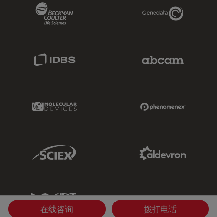
Beckman Coulter Link
Genedata Link
IDBS Link
Abcam Limited
Molecular Devices Link
Phenomenex L
Sciex Link
Aldevron Link
IDT Link
在线咨询
拨打电话