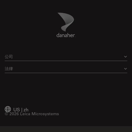
Danaher Logo
Footer
公司
法律
US
|
zh
© 2026 Leica Microsystems