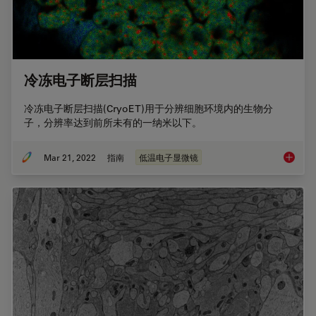
冷冻电子断层扫描
冷冻电子断层扫描(CryoET)用于分辨细胞环境内的生物分
子，分辨率达到前所未有的一纳米以下。
Mar 21, 2022
指南
低温电子显微镜
冷冻电