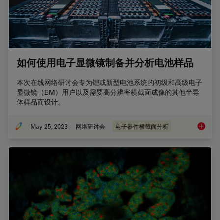
如何使用电子显微镜制备并分析电池样品
本次在线网络研讨会专为锂或新型电池系统的初级和高级电子
显微镜（EM）用户以及需要高分辨率横截面成像的其他半导
体样品而设计。
May 25, 2023
网络研讨会
电子器件横截面分析
如何使