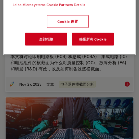
Leica Microsystems Cookie Partners Details
Cookie 设置
全部拒绝
接受所有 Cookie
电子产品制造截面分析
本文将讨论印刷电路板 (PCB) 和总成 (PCBA)、集成电路 (IC)
和电池组件的横截面为什么对质量控制 (QC)、故障分析 (FA)
和研发 (R&D) 有效，以及如何制备这些横截面。
Nov 27, 2023
文章
电子器件横截面分析
电子产