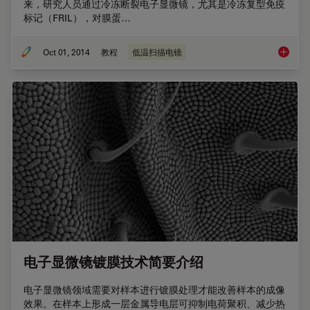
来，研究人员通过冷冻断裂电子显微镜，尤其是冷冻复型免疫
标记（FRIL），对膜蛋…
Oct 01, 2014
教程
低温扫描电镜
冷冻断
电子显微镜镀膜技术简要介绍
电子显微镜领域需要对样本进行镀膜处理才能改善样本的成像
效果。在样本上形成一层金属导电层可抑制电荷聚积、减少热