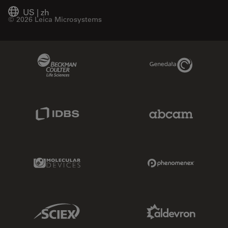
US
|
zh
© 2026 Leica Microsystems
Beckman Coulter Link
Genedata Link
IDBS Link
Abcam Limited
Molecular Devices Link
Phenomenex L
Sciex Link
Aldevron Link