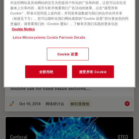
对这些网站及其他网站的交互为您提供个性化的广告和内容，让您可以在社交
媒体上分享内容，展开分析并衡量我们广告活动的效果。点击“接受所有
Cookie”，即表示您同意上述内容，并同意将该数据与我们的合作伙伴共享
（链接见下方）。您可以随时在我们网站底部的“Cookie 设置”部分更改您的同
意偏好。请查看我们的《Cookie 通知》，了解有关我们实践的更多信息
Cookie Notice
Leica Microsystems Cookie Partners Details
Cookie 设置
Live Cell Isolation by Laser Microdissection
Laser microdissection is a tool for the isolation of
全部拒绝
接受所有 Cookie
homogenous cell populations from their native niches
in tissues to downstream molecular assays. Beside its
routine use for fixed tissue sections,…
Oct 16, 2018
网络研讨会
解剖显微镜
Live Cel