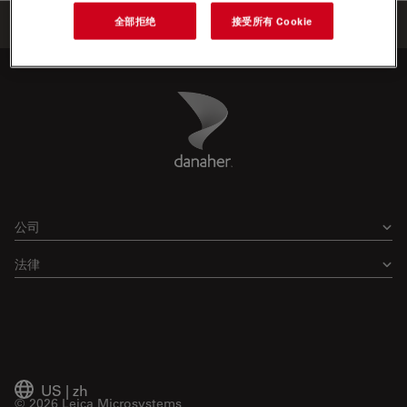
全部拒绝
接受所有 Cookie
首页
学习与分享
Webinars
Danaher Logo
Footer
公司
法律
US
|
zh
© 2026 Leica Microsystems