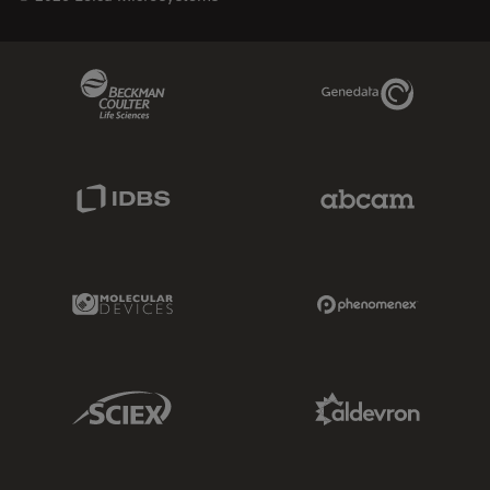
Beckman Coulter Link
Genedata Link
IDBS Link
Abcam Limited
Molecular Devices Link
Phenomenex L
Sciex Link
Aldevron Link