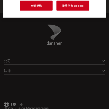
全部拒绝
接受所有 Cookie
首页
学习与分享
Webinars
Danaher Logo
Footer
公司
法律
US
|
zh
© 2026 Leica Microsystems