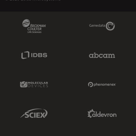
Beckman Coulter Link
Genedata Link
IDBS Link
Abcam Limited
Molecular Devices Link
Phenomenex L
Sciex Link
Aldevron Link