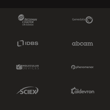
Beckman Coulter Link
Genedata Link
IDBS Link
Abcam Limited
Molecular Devices Link
Phenomenex L
Sciex Link
Aldevron Link