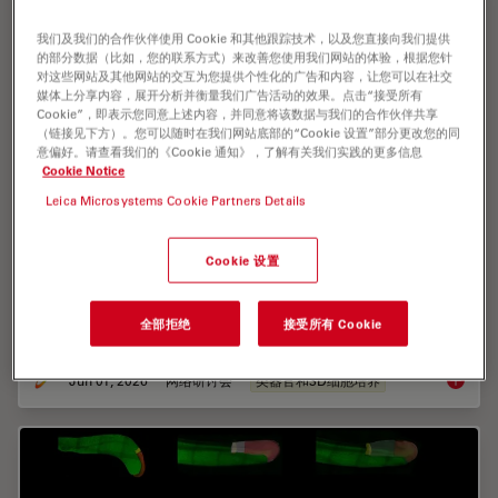
我们及我们的合作伙伴使用 Cookie 和其他跟踪技术，以及您直接向我们提供
的部分数据（比如，您的联系方式）来改善您使用我们网站的体验，根据您针
对这些网站及其他网站的交互为您提供个性化的广告和内容，让您可以在社交
媒体上分享内容，展开分析并衡量我们广告活动的效果。点击“接受所有
Cookie”，即表示您同意上述内容，并同意将该数据与我们的合作伙伴共享
（链接见下方）。您可以随时在我们网站底部的“Cookie 设置”部分更改您的同
意偏好。请查看我们的《Cookie 通知》，了解有关我们实践的更多信息
Cookie Notice
Multiscale Imaging of Organoids: High
Leica Microsystems Cookie Partners Details
Content to Light Sheet
Cookie 设置
Learn multiscale organoid imaging: fixed high content
phenotyping, gentle dual view light sheet, and
reproducible pipelines that turn 3D data into insights.
全部拒绝
接受所有 Cookie
Jun 01, 2026
网络研讨会
类器官和3D细胞培养
Multisc