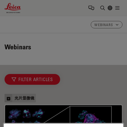
Leica Microsystems Logo
Togg
输入搜索词
WEBINARS
Webinars
FILTER ARTICLES
光片显微镜