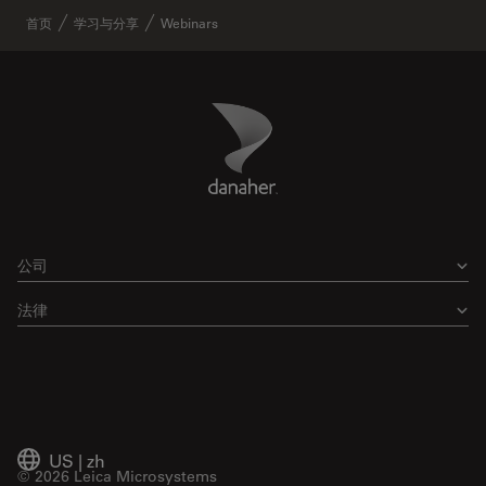
首页
学习与分享
Webinars
Danaher Logo
Footer
公司
法律
US
|
zh
© 2026 Leica Microsystems