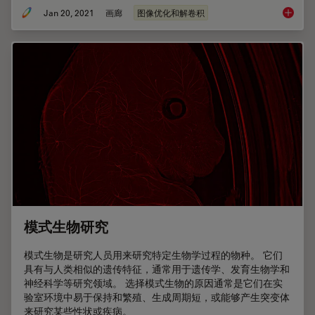
Jan 20, 2021
画廊
图像优化和解卷积
Image G
模式生物研究
模式生物是研究人员用来研究特定生物学过程的物种。 它们
具有与人类相似的遗传特征，通常用于遗传学、发育生物学和
神经科学等研究领域。 选择模式生物的原因通常是它们在实
验室环境中易于保持和繁殖、生成周期短，或能够产生突变体
来研究某些性状或疾病。