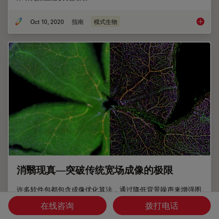
Oct 10, 2020
指南
模式生物
模式生
消翳现真—突破传统宽场成像的极限
许多软件包都包含成像优化算法，通过降低背景噪声来增强图
像特征的对比度。从 WF 图像中去除背景噪声最常用的方法是
在线咨询
拨打电话
滚动球和滑动抛物面。近期徕卡显微系统公司推出了其自主研