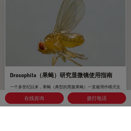
Drosophila（果蝇）研究显微镜使用指南
一个多世纪以来，果蝇（典型的黑腹果蝇）一直被用作模式生
物。原因之一是果蝇与人类共享许多与疾病相关的基因。果蝇
在线咨询
拨打电话
经常被用于发育生物学、遗传学和神经科学的研究。果蝇的优
点包括易于饲养且成本低廉、繁殖速度快、基因组完全测序以
及可获得各种基因品系。使用徕卡显微镜可以进行高效的果蝇
研究。
Jul 17, 2025
指南
模式生物
Dros