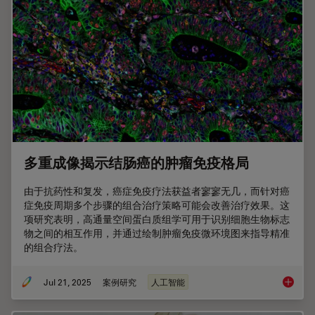
多重成像揭示结肠癌的肿瘤免疫格局
由于抗药性和复发，癌症免疫疗法获益者寥寥无几，而针对癌
症免疫周期多个步骤的组合治疗策略可能会改善治疗效果。这
项研究表明，高通量空间蛋白质组学可用于识别细胞生物标志
物之间的相互作用，并通过绘制肿瘤免疫微环境图来指导精准
的组合疗法。
Jul 21, 2025
案例研究
人工智能
多重成