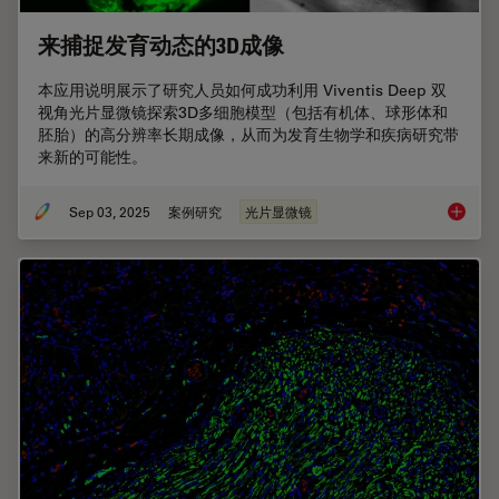
来捕捉发育动态的3D成像
本应用说明展示了研究人员如何成功利用 Viventis Deep 双
视角光片显微镜探索3D多细胞模型（包括有机体、球形体和
胚胎）的高分辨率长期成像，从而为发育生物学和疾病研究带
来新的可能性。
Sep 03, 2025
案例研究
光片显微镜
来捕捉