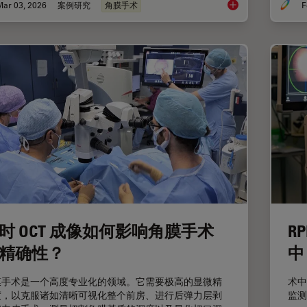
Mar 03, 2026
案例研究
角膜手术
F
眼科案例分析：角膜
时 OCT 成像如何影响角膜手术
R
精确性？
中
膜手术是一个高度专业化的领域。它需要极高的显微精
术中
度，以克服诸如清晰可视化整个前房、进行后弹力层剥
监测