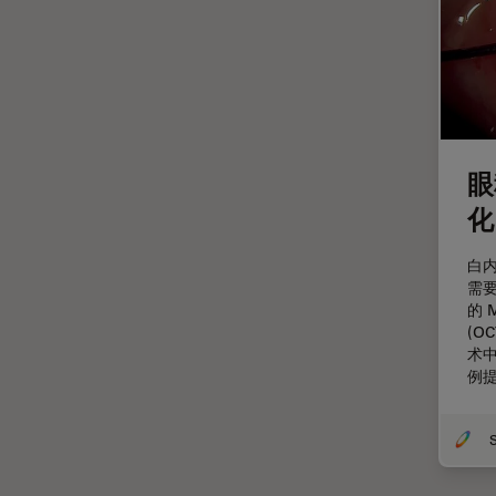
斑马鱼研究
无标签
旧金山创新中心
显微外科
显微镜基础知识
眼
显微镜成像软件
化
景深
白
暗场显微镜
需要，
术中OCT
的 
(O
材料科学与分析
术
例
染色
样品制备
检验用显微镜
模式生物