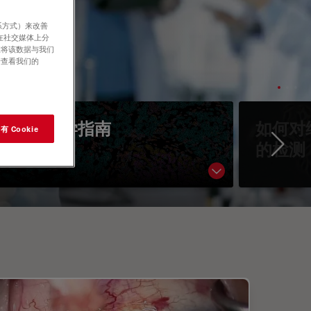
系方式）来改善
在社交媒体上分
意将该数据与我们
请查看我们的
空间生物学指南
如何对
 Cookie
的检测
Ne
Show subnavigati