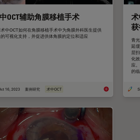
中OCT辅助角膜移植手术
术
获
解术中OCT如何在角膜移植手术中为角膜外科医生提供
佳的可视化支持，并促进供体角膜的定位和适应
青光
延缓
层扫
化效
应。
的临
ct 16, 2023
案例研究
术中OCT
S
术中OCT辅助角膜移