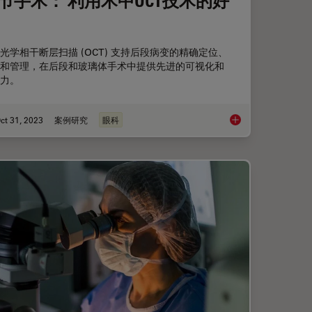
节手术： 利用术中OCT技术的好
光学相干断层扫描 (OCT) 支持后段病变的精确定位、
和管理，在后段和玻璃体手术中提供先进的可视化和
力。
ct 31, 2023
案例研究
眼科
的脱位性白内障继发房角闭合病例
后节手术： 利用术中