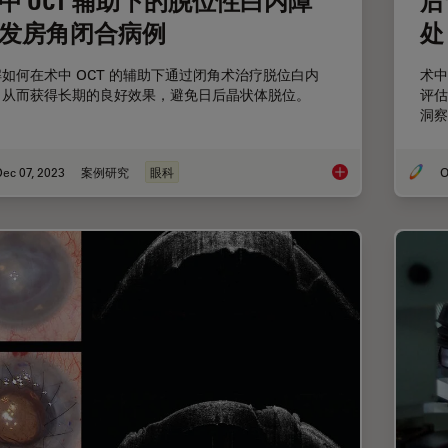
中 OCT 辅助下的脱位性白内障
后
发房角闭合病例
处
如何在术中 OCT 的辅助下通过闭角术治疗脱位白内
术中
，从而获得长期的良好效果，避免日后晶状体脱位。
评估
洞察
ec 07, 2023
案例研究
眼科
O
术中 OCT 辅助下