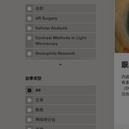
全部
AR Surgery
Cellular Analysis
Contrast Methods in Light
Microscopy
Drosophila Research
眼
EMBL 成像中心
EM样品制备
内
故事类型
有
F-技术
（D
All
FluoSync
法
文章
HyD检测器（磷砷化镓混合检测
器）
教程
Inverted Microscopy
网络研讨会
Microhub成像