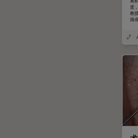
离
度
体视显微镜
教
偏光
描
先进显微镜技术
J
光学
光学显微镜
光学相干断层扫描成像 (OCT)
光片显微镜
光电联用
免疫荧光
全内反射荧光技术
共聚焦显微镜
冷冻蚀刻荧光漂白恢复
分辨率