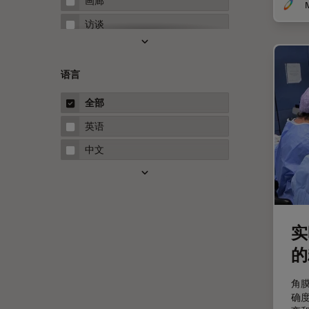
画廊
Neuro-Oncology
访谈
Neurovascular Surgery
白皮书
Red Reflex
案例研究
语言
Service
概述
全部
STELLARIS 功能
指南
英语
THUNDER成像
中文
Upright Microscopy
三维成像
临床病理学
实
人体工程学
的
人工智能
低温扫描电镜
角
确
低温电子显微镜