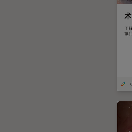
定量成像
宽场显微镜
术
工业和制造业
了
帝国成像中心
更
应用说明
微分干涉显微镜
微电子技术
扫描电镜
摄像头
O
教育
数值孔径
数码显微镜
整形外科