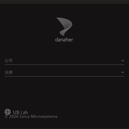
Danaher Logo
Footer
公司
法律
US
|
zh
© 2026 Leica Microsystems