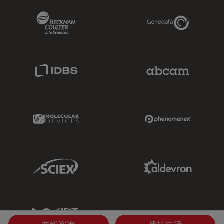
Beckman Coulter Link
Genedata Link
IDBS Link
Abcam Limited
Molecular Devices Link
Phenomenex L
Sciex Link
Aldevron Link
IDT Link