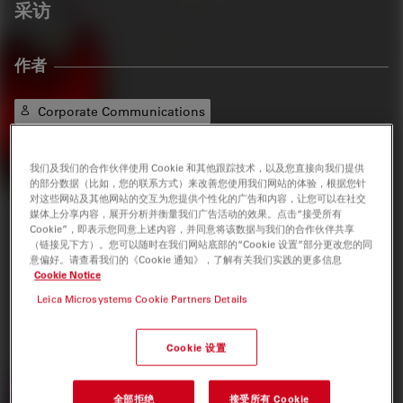
采访
作者
Corporate Communications
Leica Microsystems
我们及我们的合作伙伴使用 Cookie 和其他跟踪技术，以及您直接向我们提供
的部分数据（比如，您的联系方式）来改善您使用我们网站的体验，根据您针
标签
对这些网站及其他网站的交互为您提供个性化的广告和内容，让您可以在社交
媒体上分享内容，展开分析并衡量我们广告活动的效果。点击“接受所有
Cookie”，即表示您同意上述内容，并同意将该数据与我们的合作伙伴共享
（链接见下方）。您可以随时在我们网站底部的“Cookie 设置”部分更改您的同
三维成像
空间多重检测
活细胞成像
数码显微镜
意偏好。请查看我们的《Cookie 通知》，了解有关我们实践的更多信息
Cookie Notice
先进显微镜技术
生命科学研究
Microhub成像
Leica Microsystems Cookie Partners Details
共聚焦显微镜
Cookie 设置
相关产品
全部拒绝
接受所有 Cookie