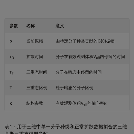
参数
名称
意义
ρ
当前振幅
由特定分子种类贡献的G(0)振幅
τ
扩散时间
分子在有效观测体积V
内停留的时间
D
eff
τ
三重态时间
分子在暗态中停留的时间
T
T
三重态比例
处于暗态的分子比例
κ
结构参数
有效观测体积V
的偏心率κ
eff
表1：用于三维中单一分子种类和正常扩散数据拟合的三维
高斯三重态模型参数。