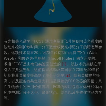
荧光相关光谱学（FCS）通过测量亚飞升体积内荧光强度的
波动来检测扩散时间、分子数量或荧光标记分子的暗态等参
数。这项技术是在20世纪70年代初期由瓦特·韦伯（Watt
Webb）和鲁道夫·里格勒（Rudolf Rigler）独立开发的。
术语“FCS”是由韦伯实验室创造的
[1]
。该技术的突破在于
引入了共焦光学，这使得里格勒及其同事在20世纪90年代
初期将其灵敏度提高到了单分子水平
[2]
。随着灵敏度的提
高，以及配备有共焦激光扫描显微镜的FCS仪器的问世，其
在生物学中的应用价值倍增。FCS的应用包括在体外和体内
环境中测定分子大小、聚集状态、结合以及生物化学动力学
等。