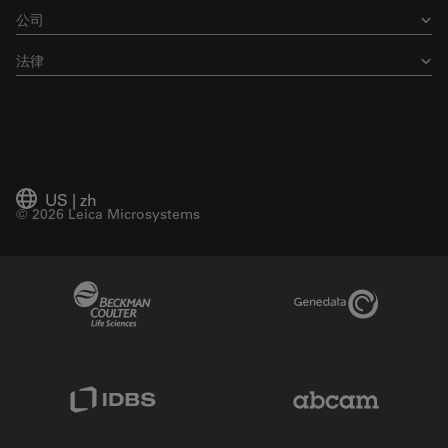
公司
法律
US
|
zh
© 2026 Leica Microsystems
Beckman Coulter Link
Genedata Link
IDBS Link
Abcam Limited