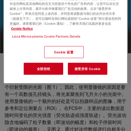
对这些网站及其他网站的交互为您提供个性化的广告和内容，让您可以在社交
STELLARIS
媒体上分享内容，展开分析并衡量我们广告活动的效果。点击“接受所有
Cookie”，即表示您同意上述内容，并同意将该数据与我们的合作伙伴共享
STELLARIS共聚焦显微镜可与所有徕卡模块（包括FLIM、
（链接见下方）。您可以随时在我们网站底部的“Cookie 设置”部分更改您的同
STED、MP、DLS和CRS）结合使用。
意偏好。请查看我们的《Cookie 通知》，了解有关我们实践的更多信息
Cookie Notice
Leica Microsystems Cookie Partners Details
Cookie 设置
FCS——方法论
全部拒绝
接受所有 Cookie
FCS 是一种光谱分析方法。在这种情况下，“比色皿”是一
个衍射受限的光斑（图 1）。因此，使用显微镜的原因是要
有一个高数值孔径镜头，将光束聚焦到飞升大小的光斑中。
使用显微镜的一个额外的好处是可以拍摄样品的图像，用于
参考和定位测量点（ROI）。在FCS中，主要的读出数据是
随时间变化的荧光强度（荧光轨迹或强度轨迹）。荧光波动
隐含地编码了粒子数量（即波动的幅度）和粒子停留时间
（即波动的频率），见图 2。通过对这些数据进行自相关分