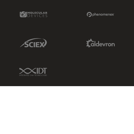
Molecular Devices Link
Phenomenex L
Sciex Link
Aldevron Link
IDT Link