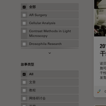
全部
AR Surgery
Cellular Analysis
Contrast Methods in Light
Microscopy
Drosophila Research
2
EMBL 成像中心
干
EM样品制备
诺
故事类型
F-技术
胞
干
All
FluoSync
发
文章
HyD检测器（磷砷化镓混合检测
器）
教程
O
Inverted Microscopy
网络研讨会
Microhub成像