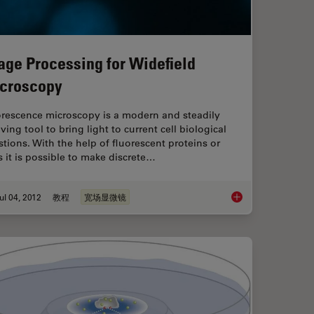
age Processing for Widefield
croscopy
orescence microscopy is a modern and steadily
ving tool to bring light to current cell biological
tions. With the help of fluorescent proteins or
 it is possible to make discrete…
ul 04, 2012
教程
宽场显微镜
克斯拉曼散射显微镜： 分子特征振动对比成像
Image Processing fo