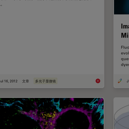
息。
Im
Mi
Flu
evol
ques
dyes
ul 16, 2012
文章
多光子显微镜
J
CARS 相干反斯托