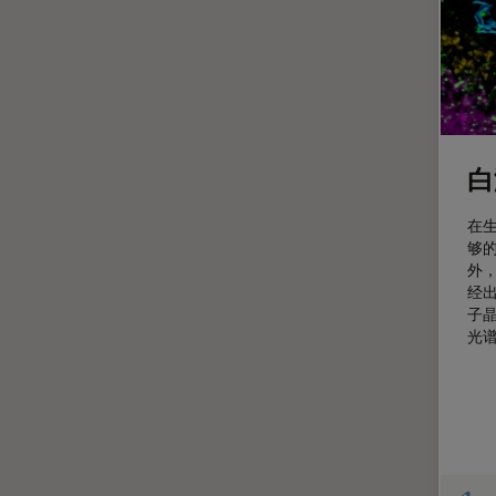
定量成像
宽场显微镜
工业和制造业
帝国成像中心
应用说明
白
微分干涉显微镜
在
微电子技术
够
外
扫描电镜
经
摄像头
子
光
教育
数值孔径
数码显微镜
整形外科