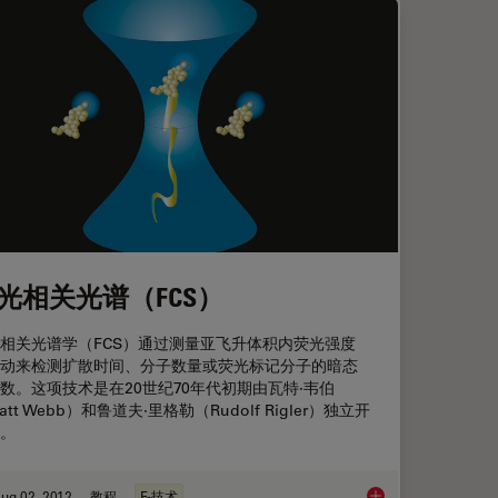
光相关光谱（FCS）
相关光谱学（FCS）通过测量亚飞升体积内荧光强度
动来检测扩散时间、分子数量或荧光标记分子的暗态
数。这项技术是在20世纪70年代初期由瓦特·韦伯
att Webb）和鲁道夫·里格勒（Rudolf Rigler）独立开
。
ug 02, 2012
教程
F-技术
荧光光源的灯泡
荧光相关光谱（FCS