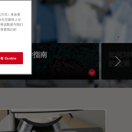
系方式）来改善
在社交媒体上分
意将该数据与我们
请查看我们的
空间生物学指南
如何对
 Cookie
的检测
Ne
Show subnavigati