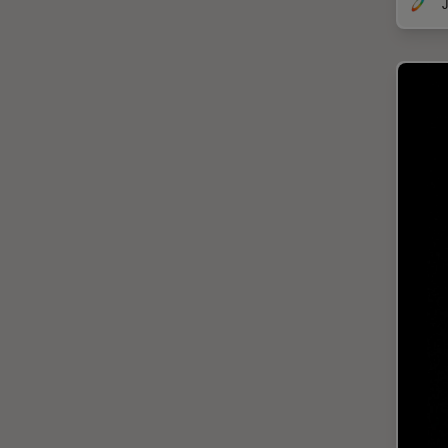
斑马鱼研究
J
无标签
旧金山创新中心
显微外科
显微镜基础知识
显微镜成像软件
景深
暗场显微镜
术中OCT
材料科学与分析
染色
样品制备
检验用显微镜
模式生物