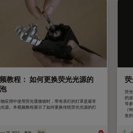
频教程： 如何更换荧光光源的
荧
泡
荧光
的波
生物应用中使用荧光显微镜时，带有汞灯的灯罩是最常
等参
的光源。本视频教程展示了如何更换传统荧光光源的灯
（W
。
发的
ug 19, 2012
教程
荧光
A
视频教程： 如何更换