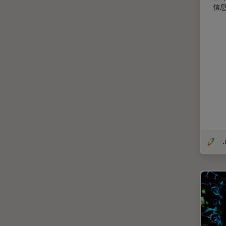
信
剖析
医学专科
印刷电路板（PCB）
历史
受激发损耗技术
图像优化和解卷积
图像分析
图像采集
J
基础显微镜技术
增强现实
外科显微镜
多光子显微镜
妇科和泌尿外科