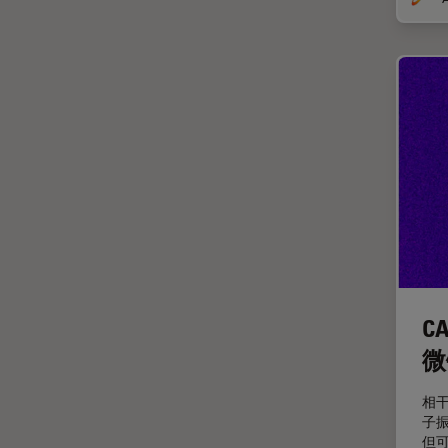
体视显微镜
偏光
先进显微镜技术
光学
光学显微镜
光学相干断层扫描成像 (OCT)
光片显微镜
光电联用
免疫荧光
C
全内反射荧光技术
微
共聚焦显微镜
冷冻蚀刻荧光漂白恢复
相
子
分辨率
但