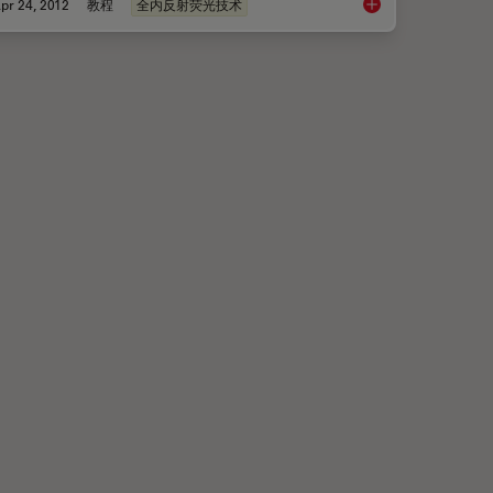
pr 24, 2012
教程
全内反射荧光技术
Controlling the TIRF