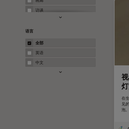
画廊
Neuro-Oncology
访谈
Neurovascular Surgery
白皮书
Red Reflex
案例研究
语言
Service
概述
全部
STELLARIS 功能
指南
英语
THUNDER成像
中文
Upright Microscopy
视
三维成像
灯
临床病理学
人体工程学
在
见
人工智能
泡
低温扫描电镜
低温电子显微镜
A