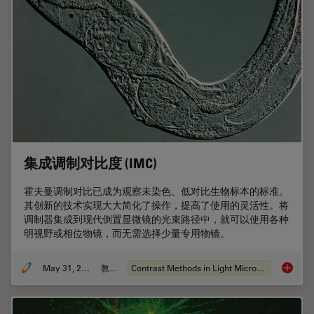
集成调制对比度 (IMC)
霍夫曼调制对比已成为观察未染色、低对比生物标本的标准。
其创新的技术实现大大简化了操作，提高了使用的灵活性。将
调制器集成到现代倒置显微镜的光束路径中，就可以使用各种
明视野或相位物镜，而无需选择少量专用物镜。
May 31, 2011
教程
Contrast Methods in Light Microscopy
集成调制对