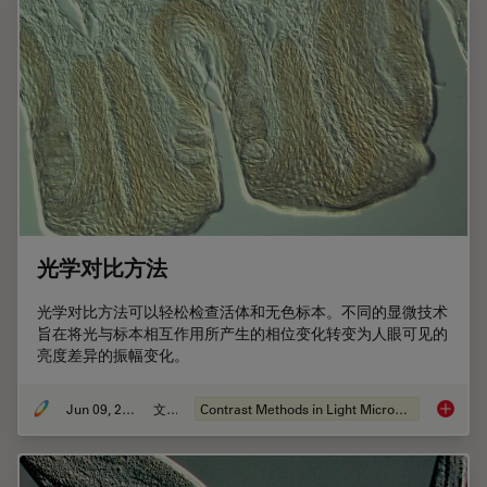
光学对比方法
光学对比方法可以轻松检查活体和无色标本。不同的显微技术
旨在将光与标本相互作用所产生的相位变化转变为人眼可见的
亮度差异的振幅变化。
Jun 09, 2011
文章
Contrast Methods in Light Microscopy
光学对