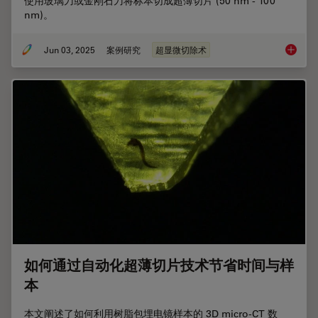
使用玻璃刀或金刚石刀将标本切成超薄切片 (50 nm - 100
nm)。
Jun 03, 2025
案例研究
超显微切除术
超薄切
如何通过自动化超薄切片技术节省时间与样
本
本文阐述了如何利用树脂包埋电镜样本的 3D micro-CT 数