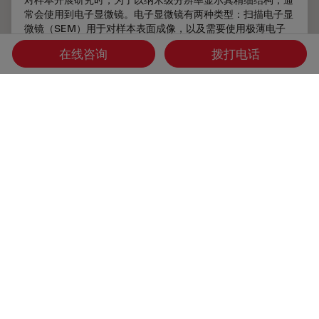
常会使用到电子显微镜。电子显微镜有两种类型：扫描电子显
微镜（SEM）用于对样本表面成像，以及需要使用极薄电子
透明样本的透射电子显微镜（TEM）。因此，使用电子显微
在线咨询
拨打电话
镜对样本内部的精细结构进行成像时，此类技术解决方案需要
制作出非常薄的样本切片。被称为超显微技术的样本制备方法
可以产生具有最小伪影的超薄切片（厚度20-150nm）。在切
片过程中，样本的…
Mar 31, 2025
指南
EM样品制备
超薄切