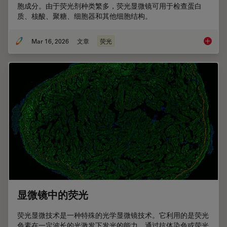
胞成分。由于荧光剂种类繁多，荧光显微镜可用于检查蛋白
质、核酸、聚糖、细胞器和其他细胞结构。
Mar 16, 2026
文章
荧光
荧光染
显微镜中的荧光
荧光显微技术是一种特殊的光学显微镜技术。它利用的是荧光
色素在一定波长的光激发下发光的能力。通过抗体染色或荧光