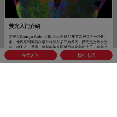
荧光入门介绍
荧光是George Gabriel Stokes于1852年首次报道的一种现
象。他观察到萤石在紫外线照射后开始发光。荧光是光致发光
的一种形式，是指一种材料被光照射后会发射出光子。发射光
的波长比激发光更长。这种效应又称为斯托克斯位移。
在线咨询
拨打电话
Jun 02, 2023
概览
荧光
荧光入