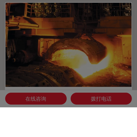
评定您的钢材质量：免费在线研讨会及报告
在线咨询
拨打电话
此在线研讨会与报告阐述了钢材质量评定中非金属夹杂物的最
佳显微镜解决方案，同时回顾了有关严格质量评估方法的各种
国际和地区标准，如EN 10247、ASTM E45、DIN 50602和
ISO 4967。优良的钢材质量对于各种行业和应用至关重要，
尤其是对于车辆和船舶的制造以及建筑物的建造。可靠、准确