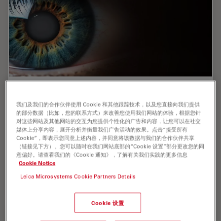
Expert Techniques for Superior Visualization
in Cataract Surgery
我们及我们的合作伙伴使用 Cookie 和其他跟踪技术，以及您直接向我们提供
的部分数据（比如，您的联系方式）来改善您使用我们网站的体验，根据您针
对这些网站及其他网站的交互为您提供个性化的广告和内容，让您可以在社交
Join renowned ophthalmic surgeons, Dr. Hussein
媒体上分享内容，展开分析并衡量我们广告活动的效果。点击“接受所有
Almuhtaseb and Mr. Simon Madge, as they share their
Cookie”，即表示您同意上述内容，并同意将该数据与我们的合作伙伴共享
clinical expertise and real-world surgical strategies
（链接见下方）。您可以随时在我们网站底部的“Cookie 设置”部分更改您的同
during the 2025 Online Cataract Surgery…
意偏好。请查看我们的《Cookie 通知》，了解有关我们实践的更多信息
Cookie Notice
Leica Microsystems Cookie Partners Details
Mar 18, 2026
网络研讨会
白内障手术
Expert T
Cookie 设置