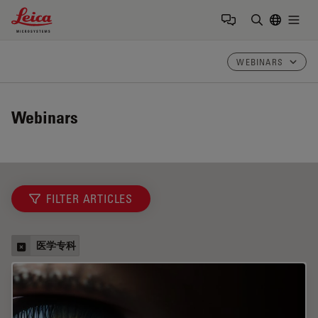
Leica Microsystems Logo
Togg
输入搜索词
WEBINARS
Webinars
FILTER ARTICLES
医学专科