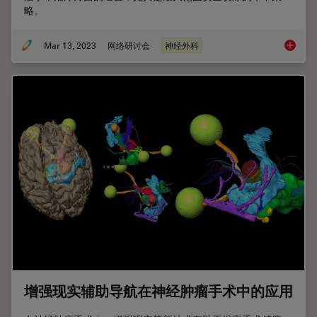
略。
Mar 13, 2023
网络研讨会
神经外科
高级别
增强现实辅助导航在神经肿瘤手术中的应用