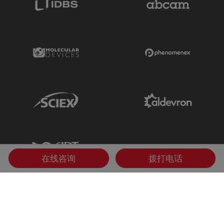
Molecular Devices Link
Phenomenex L
Sciex Link
Aldevron Link
IDT Link
在线咨询
拨打电话