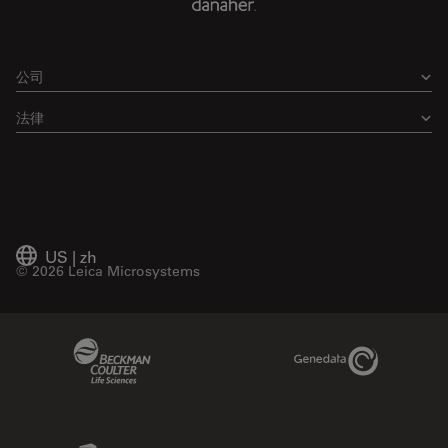
公司
法律
US
|
zh
© 2026 Leica Microsystems
Beckman Coulter Link
Genedata Link
IDBS Link
Abcam Limited