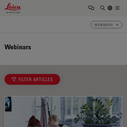
Leica Microsystems Logo
Togg
输入搜索词
WEBINARS
Webinars
FILTER ARTICLES