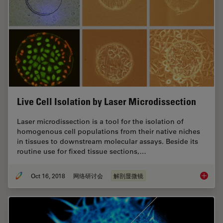
Live Cell Isolation by Laser Microdissection
Laser microdissection is a tool for the isolation of
homogenous cell populations from their native niches
in tissues to downstream molecular assays. Beside its
routine use for fixed tissue sections,…
Oct 16, 2018
网络研讨会
解剖显微镜
Live Cel