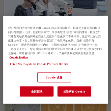
我们及我们的合作伙伴使用 Cookie 和其他跟踪技术，以及您直接向我们提供
的部分数据（比如，您的联系方式）来改善您使用我们网站的体验，根据您针
对这些网站及其他网站的交互为您提供个性化的广告和内容，让您可以在社交
媒体上分享内容，展开分析并衡量我们广告活动的效果。点击“接受所有
Cookie”，即表示您同意上述内容，并同意将该数据与我们的合作伙伴共享
Digital Classroom Options
（链接见下方）。您可以随时在我们网站底部的“Cookie 设置”部分更改您的同
意偏好。请查看我们的《Cookie 通知》，了解有关我们实践的更多信息
Cookie Notice
As teachers, you know your big challenge is to catch
and keep the students’ attention and the best chance
Leica Microsystems Cookie Partners Details
for this is by making the environment interactive. In the
case of the Microscopy Classroom, we…
Cookie 设置
Jul 09, 2019
网络研讨会
数码显微镜
Digital
全部拒绝
接受所有 Cookie