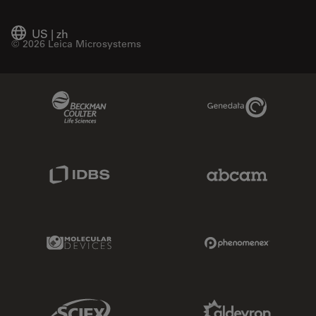
US
|
zh
© 2026 Leica Microsystems
Beckman Coulter Link
Genedata Link
IDBS Link
Abcam Limited
Molecular Devices Link
Phenomenex L
Sciex Link
Aldevron Link