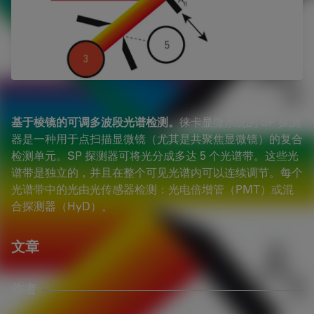
基于棱镜的可调多波段光谱检测。
徕卡显微系统的 SP 探测
器是一种用于点扫描显微镜（尤其是共聚焦显微镜）的复合
检测单元。SP 探测器可将光分成多达 5 个光谱带。这些光
谱带是独立的，并且在整个可见光谱内可以连续调节。每个
光谱带中的光由光传感器检测：光电倍增管（PMT）或混
合探测器（HyD）。
文章
作者