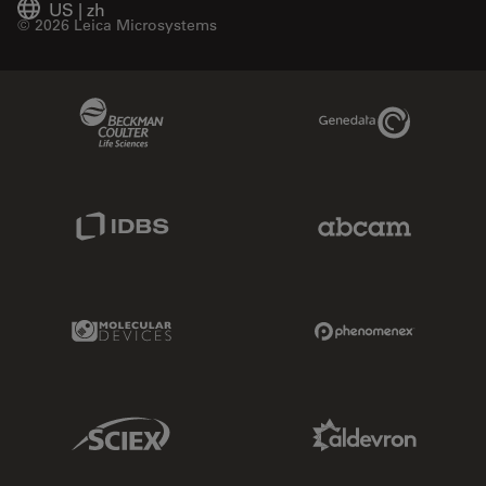
US
|
zh
© 2026 Leica Microsystems
Beckman Coulter Link
Genedata Link
IDBS Link
Abcam Limited
Molecular Devices Link
Phenomenex L
Sciex Link
Aldevron Link