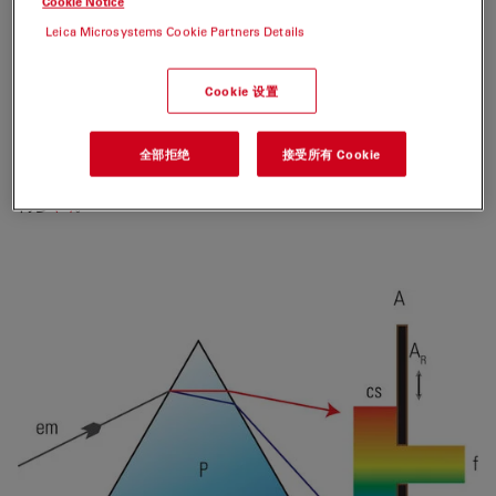
Cookie Notice
Leica Microsystems Cookie Partners Details
光谱色散
Cookie 设置
从样品发射的光的光谱分离分为两个步骤。第一步是将发射
的光在空间中色散成光谱，就像在经典光谱仪中一样
(1)
。
全部拒绝
接受所有 Cookie
选择棱镜（图 1）而不是光栅，是因为它在传输效率上要高
得多
(2)
。