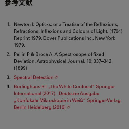
参考文献
Newton I: Opticks: or a Treatise of the Reflexions,
Refractions, Inflexions and Colours of Light. (1704)
Reprint 1979, Dover Publications Inc., New York
1979.
Pellin P & Broca A: A Spectrosope of fixed
Deviation. Astrophysical Journal. 10: 337–342
(1899)
Spectral Detection
Borlinghaus RT „The White Confocal“ Springer
International (2017). Deutsche Ausgabe
„Konfokale Mikroskopie in Weiß“ Springer-Verlag
Berlin Heidelberg (2016)