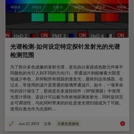
光谱检测-如何设定特定探针发射光的光谱
检测范围
为了拆分多色成像的发射光谱，首先由分束器或色散元件将不
同颜色的光引入到不同的方向[1]，带通滤片则能够最大限度
地减少串色，并抑制所有残留的激发光，最终到达传感器。在
过去，常使用的滤片是普通的玻璃带通滤片。如今，一项革命
性的设计诞生了，那就是在多波段组件（SP探测器）中使用
光度计滑块。该设计可以极为有效地探测发射光，同时提供完
全可调谐性，与此同时带来的好处是使光谱扫描成为了可能。
使用白激光作为光源时…
Jun 27, 2013
文章
共聚焦显微镜
光谱检