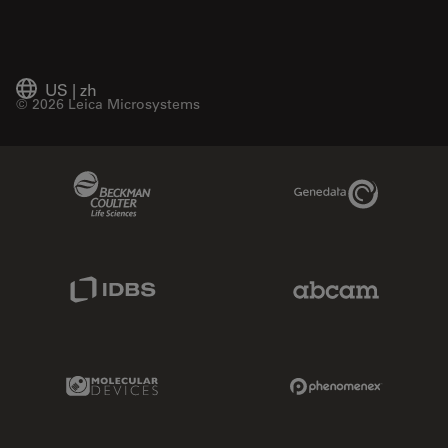
US
|
zh
© 2026 Leica Microsystems
Beckman Coulter Link
Genedata Link
IDBS Link
Abcam Limited
Molecular Devices Link
Phenomenex L