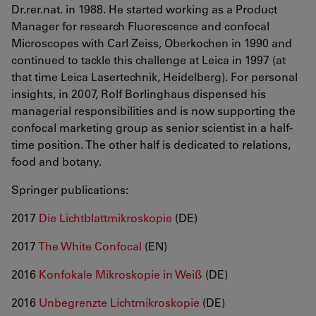
Dr.rer.nat. in 1988. He started working as a Product
Manager for research Fluorescence and confocal
Microscopes with Carl Zeiss, Oberkochen in 1990 and
continued to tackle this challenge at Leica in 1997 (at
that time Leica Lasertechnik, Heidelberg). For personal
insights, in 2007, Rolf Borlinghaus dispensed his
managerial responsibilities and is now supporting the
confocal marketing group as senior scientist in a half-
time position. The other half is dedicated to relations,
food and botany.
Springer publications:
2017
Die Lichtblattmikroskopie
(DE)
2017
The White Confocal
(EN)
2016
Konfokale Mikroskopie in Weiß
(DE)
2016
Unbegrenzte Lichtmikroskopie
(DE)