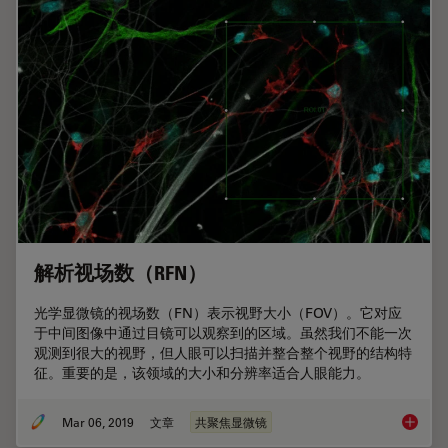
解析视场数（RFN）
光学显微镜的视场数（FN）表示视野大小（FOV）。它对应
于中间图像中通过目镜可以观察到的区域。虽然我们不能一次
观测到很大的视野，但人眼可以扫描并整合整个视野的结构特
征。重要的是，该领域的大小和分辨率适合人眼能力。
Mar 06, 2019
文章
共聚焦显微镜
解析视场