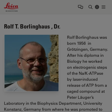
Leica Microsystems Logo
Togg
输入搜索词
Rolf T. Borlinghaus , Dr.
Rolf Borlinghaus was
born 1956 in
Grötzingen, Germany.
After his diploma in
Biology he worked
on electrogenic steps
of the Na/K-ATPase
by laser-induced
release of ATP from a
caged compound at
Peter Läuger’s
Laboratory in the Biophysics Department, University
Konstanz, Germany from where he was promoted to