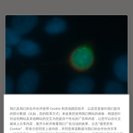
超越反卷积
我们及我们的合作伙伴使用 Cookie 和其他跟踪技术，以及您直接向我们提供
的部分数据（比如，您的联系方式）来改善您使用我们网站的体验，根据您针
宽场荧光显微镜通常用于视觉呈现生命科学样本中的结构并获
对这些网站及其他网站的交互为您提供个性化的广告和内容，让您可以在社交
取重要信息。利用荧光蛋白或染料，以高度特异性的方式标记
媒体上分享内容，展开分析并衡量我们广告活动的效果。点击“接受所有
Cookie”，即表示您同意上述内容，并同意将该数据与我们的合作伙伴共享
离散的样本部分。为了充分了解某种结构，可能需要以三维方