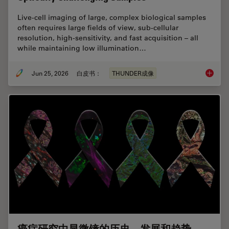
Live‑cell imaging of large, complex biological samples
often requires large fields of view, sub-cellular
resolution, high-sensitivity, and fast acquisition – all
while maintaining low illumination…
Jun 25, 2026
白皮书：
THUNDER成像
Fast, H
癌症研究中显微镜的历史、发展和趋势