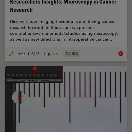
Researchers Insights: Microscopy in Cancer
Research
Discover how imaging techniques are driving cancer
research forward. In this issue, we present
comprehensive multimodal studies using microscopy,
as well as new directions in intraoperative cancer…
Mar 11, 2026
白皮书：
癌症研究
Researc