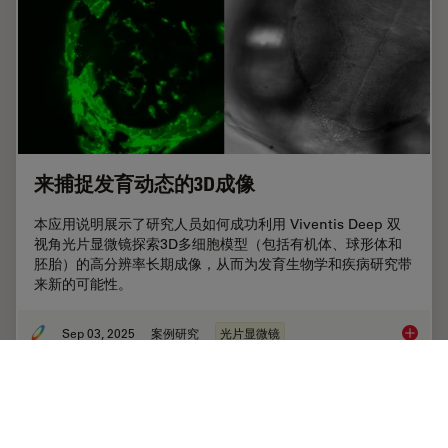
来捕捉发育动态的3D成像
本应用说明展示了研究人员如何成功利用 Viventis Deep 双
视角光片显微镜探索3D多细胞模型（包括有机体、球形体和
胚胎）的高分辨率长期成像，从而为发育生物学和疾病研究带
来新的可能性。
Sep 03, 2025
案例研究
光片显微镜
来捕捉