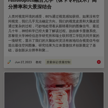
FusionOptics融合光学（徕卡专利技术）高
分辨率和大景深结合
人类对视觉环境的感受，80%通过视觉感知获得。如果没有空
间视觉，我们几乎无法确定方向。我们的视觉皮质和大脑皮层
通过复杂的过程，巧妙地处理着从眼睛看到的图像信号。最近
几十年，神经科学已经大量了解该过程。故由徕卡显微系统、
苏黎世大学神经信息学研究所和瑞士联邦理工学院共同开展的
一项研究，显示了我们的大脑如何灵活有效地结合视觉信号创
造出最佳空间图像。研究结果为立体显微技术创新奠定了基
础，该创新从分辨率和聚…
Jun 27, 2023
教程
质量保证/质量控制
Fusi