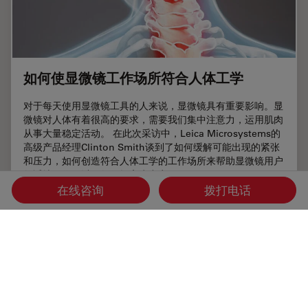
如何使显微镜工作场所符合人体工学
对于每天使用显微镜工具的人来说，显微镜具有重要影响。显
微镜对人体有着很高的要求，需要我们集中注意力，运用肌肉
从事大量稳定活动。 在此次采访中，Leica Microsystems的
高级产品经理Clinton Smith谈到了如何缓解可能出现的紧张
和压力，如何创造符合人体工学的工作场所来帮助显微镜用户
舒适地工作，以及如何提高生产率。
在线咨询
拨打电话
Jun 27, 2023
文章
人体工程学
如何使