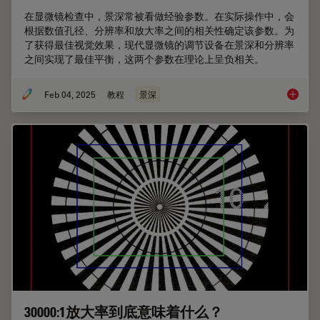
在显微镜检查中，景深常被看做经验参数。在实际操作中，会
根据数值孔径、分辨率和放大率之间的相关性确定该参数。为
了获得最佳视觉效果，现代显微镜的调节设备在景深和分辨率
之间实现了最佳平衡，这两个参数在理论上呈负相关。
Feb 04, 2025
教程
景深
如何形
30000:1放大率到底意味着什么？