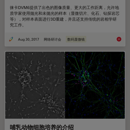
徕卡DVM6提供了出色的图像质量、更大的工作距离，允许地
质学家使用抛光和未抛光的样本（显微切片、化石、钻探岩芯
等），对样本表面进行3D重建，并且还支持传统的岩相学研
究工作。
Aug 30, 2017
网络研讨会
数码显微镜
地球科
哺乳动物细胞培养的介绍