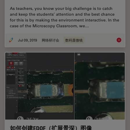
As teachers, you know your big challenge is to catch
and keep the students’ attention and the best chance
for this is by making the environment interactive. In the
case of the Microscopy Classroom, we…
Jul 09, 2019
网络研讨会
数码显微镜
Digital
如何创建EDOF（扩展景深）图像