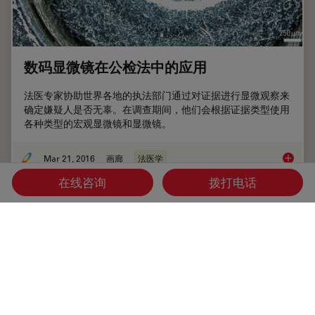
数码显微镜在公检法中的应用
法医专家协助世界各地的执法部门通过对证据进行显微观察来
确定嫌疑人是否无辜。在调查期间，他们会根据证据类型使用
各种类型的宏观显微镜和显微镜。
Mar 21, 2016
画廊
法医学
数码显
在线咨询
拨打电话